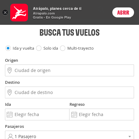
Vuelos
Atrápalo, planes cerca de ti
×
ABRIR
Login
Atrapalo.com
Gratis - En Google Play
BUSCA TUS VUELOS
Ida y vuelta
Solo ida
Multi-trayecto
Origen
Destino
Ida
Regreso
Pasajeros