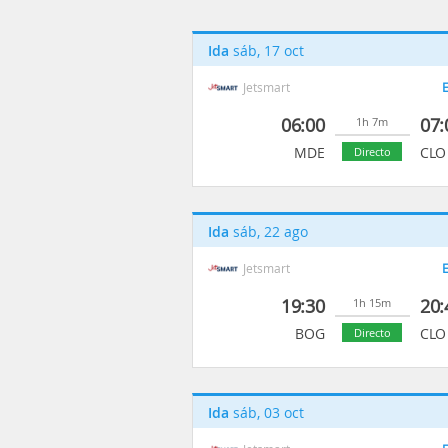
Ida
sáb, 17 oct
Jetsmart
E
06:00
07:
1h 7m
MDE
CLO
Directo
Ida
sáb, 22 ago
Jetsmart
E
19:30
20:
1h 15m
BOG
CLO
Directo
Ida
sáb, 03 oct