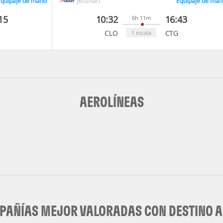
quipaje de mano
Jetsmart
Equipaje de man
15
10:32
16:43
6h 11m
CLO
CTG
1 escala
AEROLÍNEAS
AÑÍAS MEJOR VALORADAS CON DESTINO A