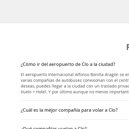
¿Cómo ir del aeropuerto de Clo a la ciudad?
El aeropuerto Internacional Alfonso Bonilla Aragón se en
varias compañías de autobuses conexionan con el centro
deseas, puedes llegar a la ciudad con un traslado privad
Vuelo + Hotel. Y por último aunque no menos importan
¿Cuál es la mejor compañía para volar a Clo?
Las mejores compañías para viajar a Cali son: Iberia, Av
¿Qué compañías vuelan a Clo?