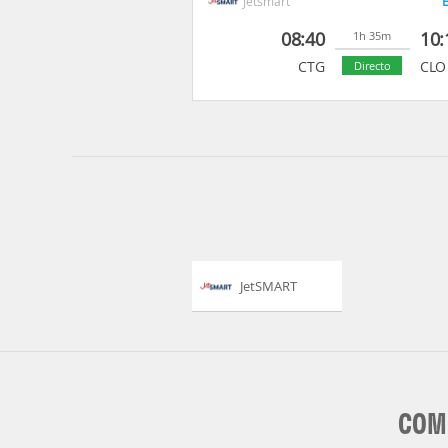
Jetsmart
E
08:40
10:
1h 35m
CTG
CLO
Directo
JetSMART
COMP