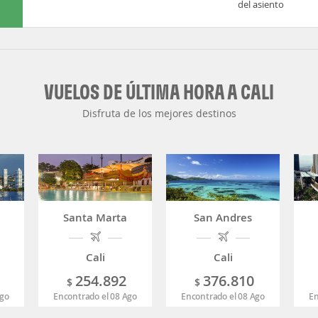
del asiento
VUELOS DE ÚLTIMA HORA A CALI
Disfruta de los mejores destinos
Santa Marta
San Andres
Cali
Cali
254.892
376.810
$
$
Ago
Encontrado el 08 Ago
Encontrado el 08 Ago
En