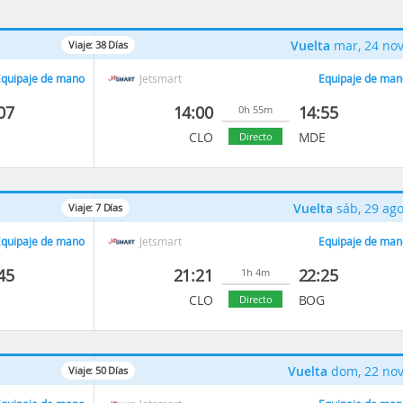
Vuelta
mar, 24 no
Viaje:
38
Días
quipaje de mano
Jetsmart
Equipaje de man
07
14:00
14:55
0h 55m
CLO
MDE
Directo
Vuelta
sáb, 29 ag
Viaje:
7
Días
quipaje de mano
Jetsmart
Equipaje de man
45
21:21
22:25
1h 4m
CLO
BOG
Directo
Vuelta
dom, 22 no
Viaje:
50
Días