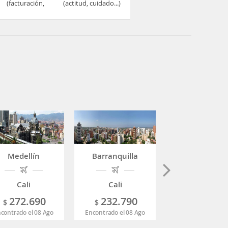
(facturación,
(actitud, cuidado...)
embarque...)
Medellín
Barranquilla
Madrid
Cali
Cali
Cali
272.690
232.790
1.564.6
$
$
$
contrado el 08 Ago
Encontrado el 08 Ago
Encontrado el 08 