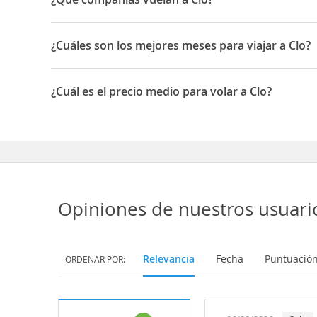
Las compañías que vuelan a Cali son: LATAM Airlines, Av
¿Cuáles son los mejores meses para viajar a Clo?
Los mejores meses para viajar a Cali son Enero, Febrero
¿Cuál es el precio medio para volar a Clo?
El precio medio para volar a Cali es 322517 COP
Opiniones de nuestros usuari
Relevancia
Fecha
Puntuació
ORDENAR POR: