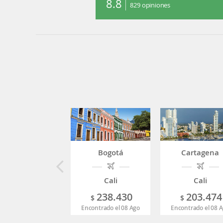
8.8
829
opiniones
Bogotá
Cartagena
Cali
Cali
238.430
203.474
$
$
Encontrado el 08 Ago
Encontrado el 08 