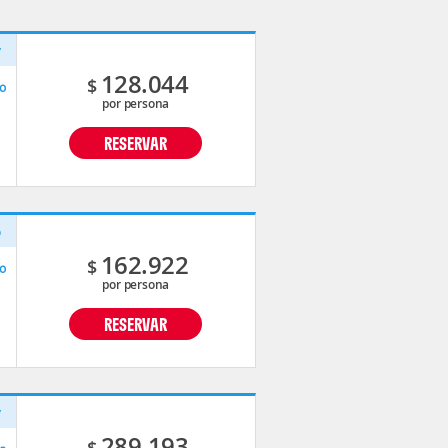
v
128.044
$
o
por persona
RESERVAR
o
162.922
$
o
por persona
RESERVAR
v
289.193
$