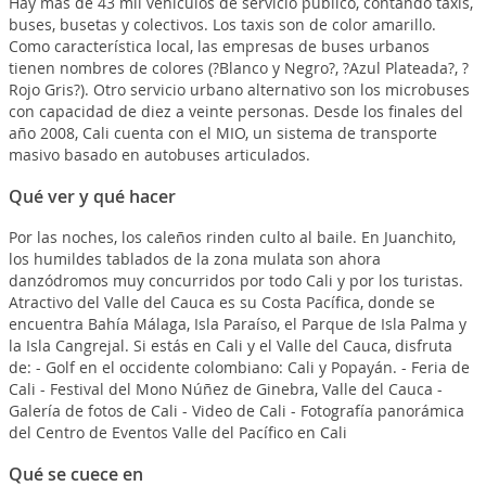
Hay más de 43 mil vehículos de servicio público, contando taxis,
buses, busetas y colectivos. Los taxis son de color amarillo.
Como característica local, las empresas de buses urbanos
tienen nombres de colores (?Blanco y Negro?, ?Azul Plateada?, ?
Rojo Gris?). Otro servicio urbano alternativo son los microbuses
con capacidad de diez a veinte personas. Desde los finales del
año 2008, Cali cuenta con el MIO, un sistema de transporte
masivo basado en autobuses articulados.
Qué ver y qué hacer
Por las noches, los caleños rinden culto al baile. En Juanchito,
los humildes tablados de la zona mulata son ahora
danzódromos muy concurridos por todo Cali y por los turistas.
Atractivo del Valle del Cauca es su Costa Pacífica, donde se
encuentra Bahía Málaga, Isla Paraíso, el Parque de Isla Palma y
la Isla Cangrejal. Si estás en Cali y el Valle del Cauca, disfruta
de: - Golf en el occidente colombiano: Cali y Popayán. - Feria de
Cali - Festival del Mono Núñez de Ginebra, Valle del Cauca -
Galería de fotos de Cali - Video de Cali - Fotografía panorámica
del Centro de Eventos Valle del Pacífico en Cali
Qué se cuece en