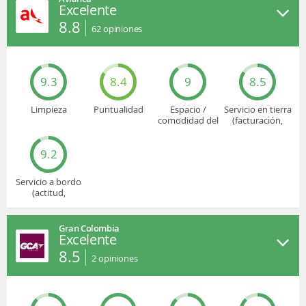
Excelente
8.8
62
opiniones
9.3
8.4
9
8.5
Limpieza
Puntualidad
Espacio /
Servicio en tierra
comodidad del
(facturación,
asiento
embarque...)
9.2
Servicio a bordo
(actitud,
cuidado...)
Gran Colombia
Excelente
8.5
2
opiniones