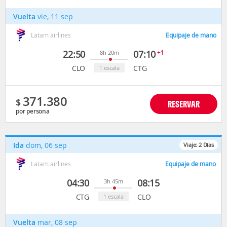
Vuelta
vie, 11 sep
Latam airlines
Equipaje de mano
22:50
07:10
+1
8h 20m
CLO
CTG
1 escala
371.380
$
RESERVAR
por persona
Ida
dom, 06 sep
Viaje:
2
Días
Latam airlines
Equipaje de mano
04:30
08:15
3h 45m
CTG
CLO
1 escala
Vuelta
mar, 08 sep