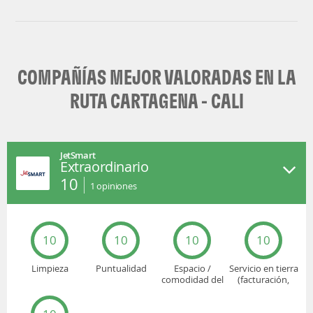
LATAM Airlines
COMPAÑÍAS MEJOR VALORADAS EN LA
RUTA CARTAGENA - CALI
JetSmart
Extraordinario
10
1
opiniones
10
10
10
10
Limpieza
Puntualidad
Espacio /
Servicio en tierra
comodidad del
(facturación,
asiento
embarque...)