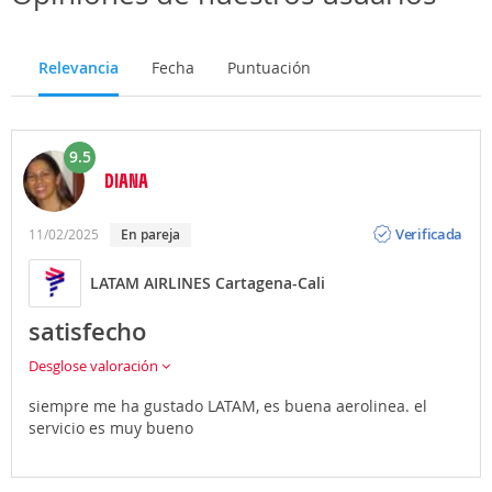
autobús de línea, taxi, transfer privado, en
coche de
alquiler
o propio.
Atrápalo te ofrece la posibilidad de
contratar
Relevancia
Fecha
Puntuación
traslados privados
al realizar la reserva de tu
Vuelo +
Hotel
.
9.5
DIANA
Opinión
Verificada
11/02/2025
En pareja
LATAM AIRLINES Cartagena-Cali
satisfecho
Desglose valoración
siempre me ha gustado LATAM, es buena aerolinea. el
servicio es muy bueno