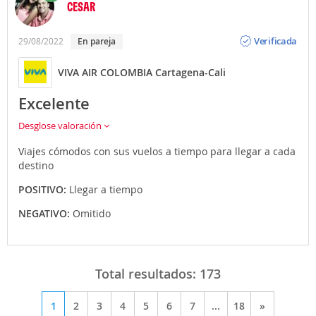
CESAR
Opinión
Verificada
29/08/2022
En pareja
VIVA AIR COLOMBIA Cartagena-Cali
Excelente
Desglose valoración
Viajes cómodos con sus vuelos a tiempo para llegar a cada
destino
POSITIVO:
Llegar a tiempo
NEGATIVO:
Omitido
Total resultados:
173
1
2
3
4
5
6
7
...
18
»