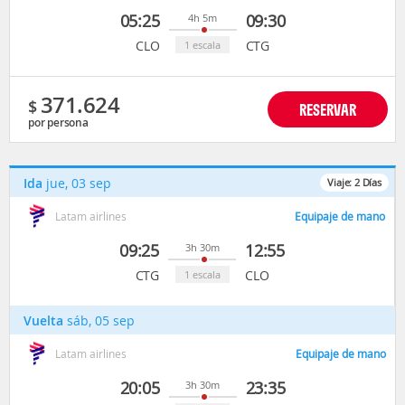
05:25
09:30
4h 5m
CLO
CTG
1 escala
371.624
$
RESERVAR
por persona
Ida
jue, 03 sep
Viaje:
2
Días
Latam airlines
Equipaje de mano
09:25
12:55
3h 30m
CTG
CLO
1 escala
Vuelta
sáb, 05 sep
Latam airlines
Equipaje de mano
20:05
23:35
3h 30m