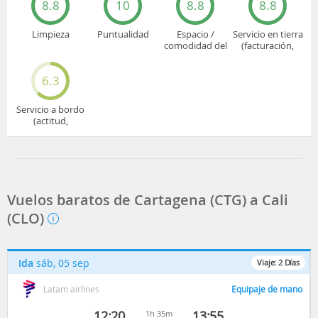
8.8
10
8.8
8.8
Limpieza
Puntualidad
Espacio /
Servicio en tierra
comodidad del
(facturación,
asiento
embarque...)
6.3
Servicio a bordo
(actitud,
cuidado...)
Vuelos baratos de Cartagena (CTG) a Cali
(CLO)
Ida
sáb, 05 sep
Viaje:
2
Días
Latam airlines
Equipaje de mano
12:20
13:55
1h 35m