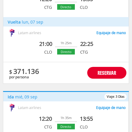
CTG
CLO
Directo
Vuelta
lun, 07 sep
Latam airlines
Equipaje de mano
21:00
22:25
1h 25m
CLO
CTG
Directo
371.136
$
RESERVAR
por persona
Ida
mié, 09 sep
Viaje:
3
Días
Latam airlines
Equipaje de mano
12:20
13:55
1h 35m
CTG
CLO
Directo