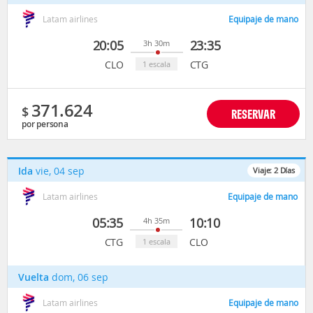
Latam airlines
Equipaje de mano
20:05
23:35
3h 30m
CLO
CTG
1 escala
371.624
$
RESERVAR
por persona
Ida
vie, 04 sep
Viaje:
2
Días
Latam airlines
Equipaje de mano
05:35
10:10
4h 35m
CTG
CLO
1 escala
Vuelta
dom, 06 sep
Latam airlines
Equipaje de mano