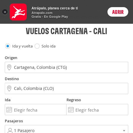
Vuelos
Atrápalo, planes cerca de ti
×
ABRIR
Login
Atrapalo.com
Gratis - En Google Play
VUELOS CARTAGENA - CALI
Ida y vuelta
Solo ida
Origen
Destino
Ida
Regreso
Pasajeros