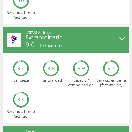
10
Servicio a bordo
(actitud,
cuidado...)
LATAM Airlines
Extraordinario
9.0
100
opiniones
9.4
8.8
8.9
9.2
Limpieza
Puntualidad
Espacio /
Servicio en tierra
comodidad del
(facturación,
asiento
embarque...)
8.9
Servicio a bordo
(actitud,
cuidado...)
Avianca