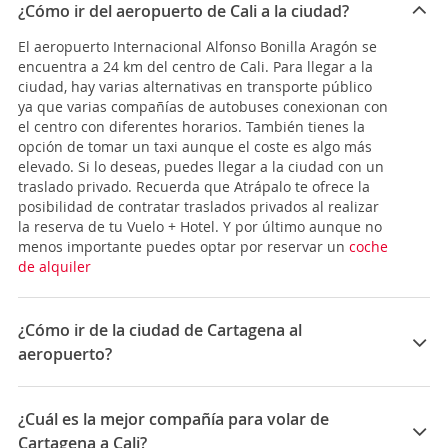
¿Cómo ir del aeropuerto de Cali a la ciudad?
El aeropuerto Internacional Alfonso Bonilla Aragón se
encuentra a 24 km del centro de Cali. Para llegar a la
ciudad, hay varias alternativas en transporte público
ya que varias compañías de autobuses conexionan con
el centro con diferentes horarios. También tienes la
opción de tomar un taxi aunque el coste es algo más
elevado. Si lo deseas, puedes llegar a la ciudad con un
traslado privado. Recuerda que Atrápalo te ofrece la
posibilidad de contratar traslados privados al realizar
la reserva de tu Vuelo + Hotel. Y por último aunque no
menos importante puedes optar por reservar un
coche
de alquiler
¿Cómo ir de la ciudad de Cartagena al
aeropuerto?
El
Aeropuerto Internacional Rafael Núñez
(Código
IATA: CTG)
es el principal de Cartagena de Indias,
¿Cuál es la mejor compañía para volar de
además de ser el más importante de la zona del
Cartagena a Cali?