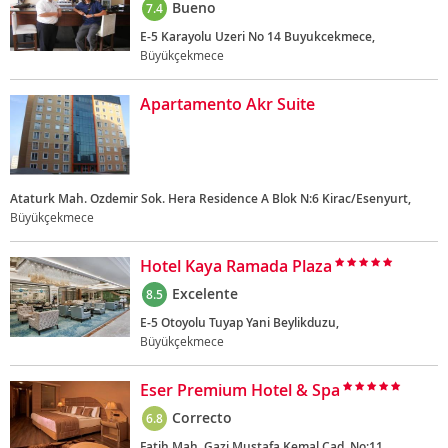
Bueno
7.4
E-5 Karayolu Uzeri No 14 Buyukcekmece,
Büyükçekmece
Apartamento Akr Suite
Ataturk Mah. Ozdemir Sok. Hera Residence A Blok N:6 Kirac/Esenyurt,
Büyükçekmece
Hotel Kaya Ramada Plaza
Excelente
8.5
E-5 Otoyolu Tuyap Yani Beylikduzu,
Büyükçekmece
Eser Premium Hotel & Spa
Correcto
6.8
Fatih Mah. Gazi Mustafa Kemal Cad. No:11,