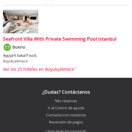
Seafront Villa With Private Swimming Pool Istanbul
Bueno
7.7
Ayçiçe?i Soka?? no:5,
Büyükçekmece
Ver los 25 hoteles en Büyükçekmece
¿Dudas? Contáctanos
Mis reservas
Ir al Centro de ayuda
Contacta con nosotros
Reversión de pagos
Línea gratuita nacional: