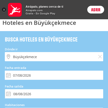
Hoteles
Atrápalo, planes cerca de ti
×
ABRIR
Login
Atrapalo.com
Gratis - En Google Play
Hoteles en Büyükçekmece
BUSCA HOTELES EN BÜYÜKÇEKMECE
Dónde ir
Fecha entrada
Fecha salida
Habitaciones