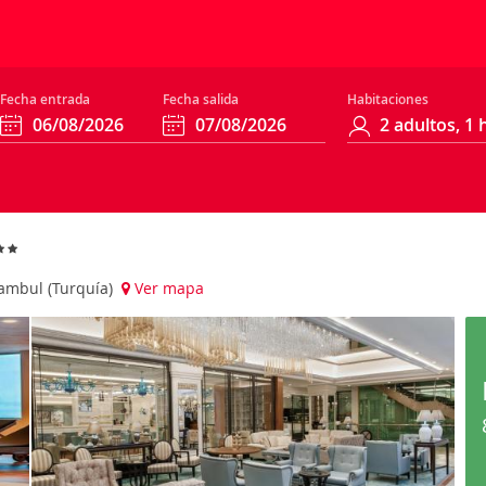
Fecha entrada
Fecha salida
Habitaciones
tambul (Turquía)
Ver mapa