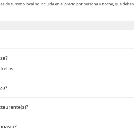
asa de turismo local no incluida en el precio por persona y noche, que deber
aza?
trellas
za?
toyolu Tuyap Yani Beylikduzu
taurante(s)?
rante(s)
mnasio?