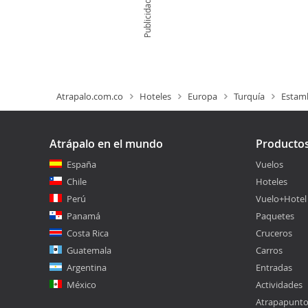
Publicidad
Atrapalo.com.co
Hoteles
Europa
Turquía
Estam
Atrápalo en el mundo
Producto
España
Vuelos
Chile
Hoteles
Perú
Vuelo+Hotel
Panamá
Paquetes
Costa Rica
Cruceros
Guatemala
Carros
Argentina
Entradas
México
Actividades
Atrapapunt