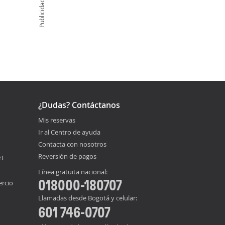
Publicidad
¿Dudas? Contáctanos
Mis reservas
Ir al Centro de ayuda
Contacta con nosotros
Reversión de pagos
rt
Línea gratuita nacional:
018000-180707
ercio
Llamadas desde Bogotá y celular:
601 746-0707