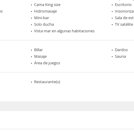
Cama King size
Escritorio
es
Hidromasaje
Insonoriza
Mini-bar
Sala de est
Solo ducha
TV satélite
Vista mar en algunas habitaciones
Billar
Dardos
Masaje
Sauna
Área de juegos
Restaurante(s)