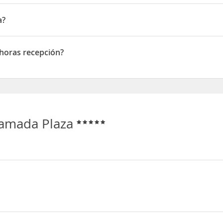
sio
a?
 horas recepción?
as recepción
Ramada Plaza