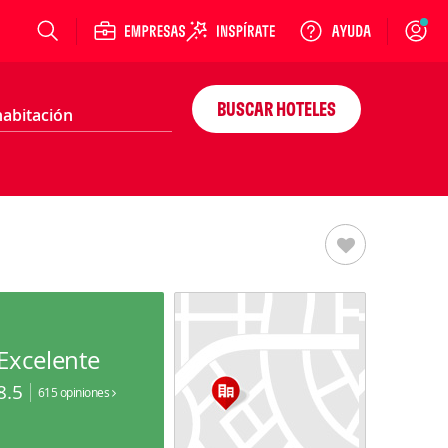
Login
BUSCAR HOTELES
Excelente
8.5
615 opiniones