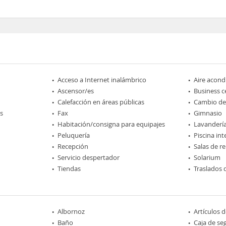
Acceso a Internet inalámbrico
Aire acond
Ascensor/es
Business c
Calefacción en áreas públicas
Cambio d
s
Fax
Gimnasio
Habitación/consigna para equipajes
Lavanderí
Peluquería
Piscina int
Recepción
Salas de r
Servicio despertador
Solarium
Tiendas
Traslados 
Albornoz
Artículos 
Baño
Caja de se