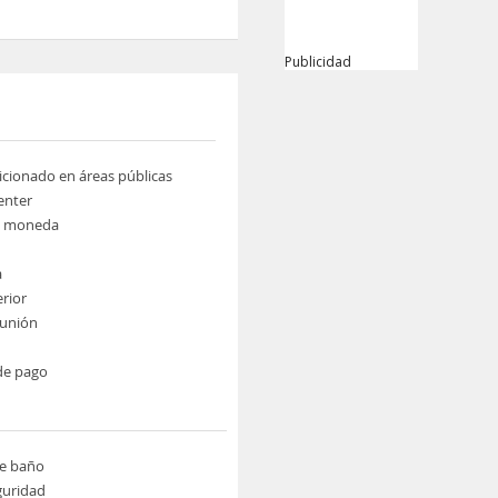
Publicidad
icionado en áreas públicas
enter
e moneda
a
erior
eunión
de pago
de baño
guridad