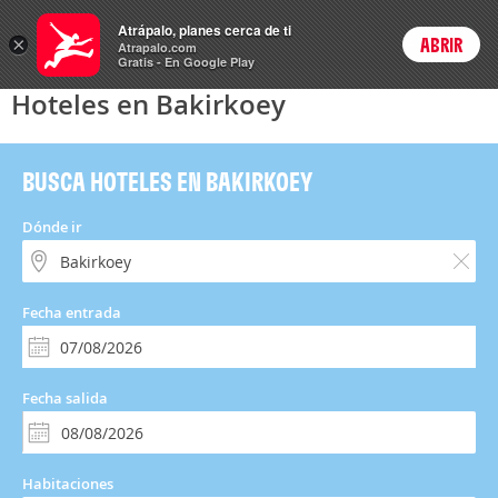
Hoteles
Atrápalo, planes cerca de ti
×
ABRIR
Login
Atrapalo.com
Gratis - En Google Play
Hoteles en Bakirkoey
BUSCA HOTELES EN BAKIRKOEY
Dónde ir
Fecha entrada
Fecha salida
Habitaciones