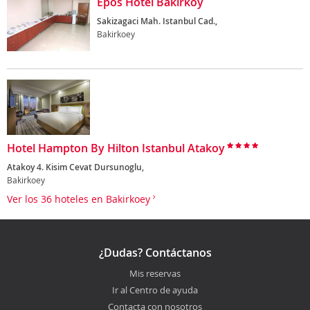
Epos Hotel Bakirkoy
Sakizagaci Mah. Istanbul Cad.,
Bakirkoey
Hotel Hampton By Hilton Istanbul Atakoy
Atakoy 4. Kisim Cevat Dursunoglu,
Bakirkoey
Ver los 36 hoteles en Bakirkoey
¿Dudas? Contáctanos
Mis reservas
Ir al Centro de ayuda
Contacta con nosotros