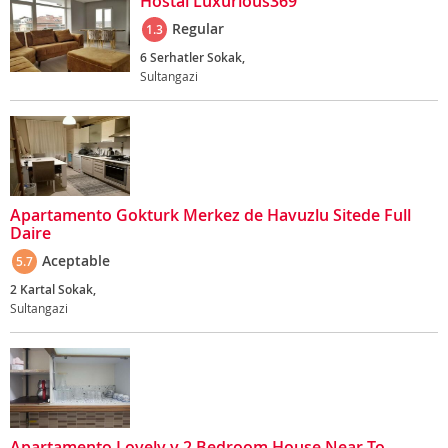
Hostal Luxurious369
Regular
1.3
6 Serhatler Sokak,
Sultangazi
Apartamento Gokturk Merkez de Havuzlu Sitede Full
Daire
Aceptable
5.7
2 Kartal Sokak,
Sultangazi
Apartamento Lovely y 2 Bedroom House Near To