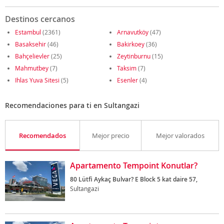
Destinos cercanos
Estambul
(2361)
Arnavutköy
(47)
Basaksehir
(46)
Bakirkoey
(36)
Bahçelievler
(25)
Zeytinburnu
(15)
Mahmutbey
(7)
Taksim
(7)
Ihlas Yuva Sitesi
(5)
Esenler
(4)
Recomendaciones para ti en Sultangazi
Recomendados
Mejor precio
Mejor valorados
Apartamento Tempoint Konutlar?
80 Lütfi Aykaç Bulvar? E Block 5 kat daire 57,
Sultangazi