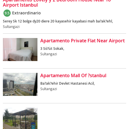
Airport Istanbul
Extraordinario
9.5
Serey Sk 12 bolge dy20 diere 20 kayasehir kayabasi mah ba?ak?ehl,
Sultangazi
Apartamento Private Flat Near Airport
3 Sö?üt Sokak,
Sultangazi
Apartamento Mall Of ?stanbul
Ba?ak?ehir Devlet Hastanesi Acil,
Sultangazi