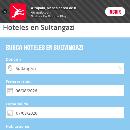
Hoteles
Atrápalo, planes cerca de ti
×
ABRIR
Login
Atrapalo.com
Gratis - En Google Play
Hoteles en Sultangazi
BUSCA HOTELES EN SULTANGAZI
Dónde ir
Fecha entrada
Fecha salida
Habitaciones