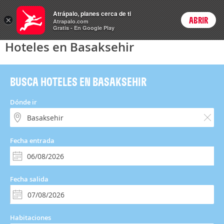
Hoteles
Atrápalo, planes cerca de ti
×
ABRIR
Login
Atrapalo.com
Gratis - En Google Play
Hoteles en Basaksehir
BUSCA HOTELES EN BASAKSEHIR
Dónde ir
Fecha entrada
Fecha salida
Habitaciones