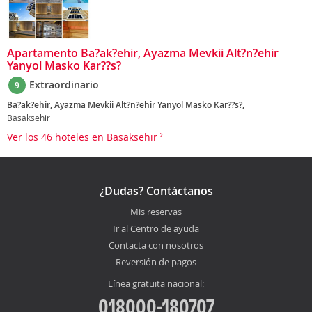
Apartamento Ba?ak?ehir, Ayazma Mevkii Alt?n?ehir
Yanyol Masko Kar??s?
Extraordinario
9
Ba?ak?ehir, Ayazma Mevkii Alt?n?ehir Yanyol Masko Kar??s?,
Basaksehir
Ver los 46 hoteles en Basaksehir
¿Dudas? Contáctanos
Mis reservas
Ir al Centro de ayuda
Contacta con nosotros
Reversión de pagos
Línea gratuita nacional:
018000-180707