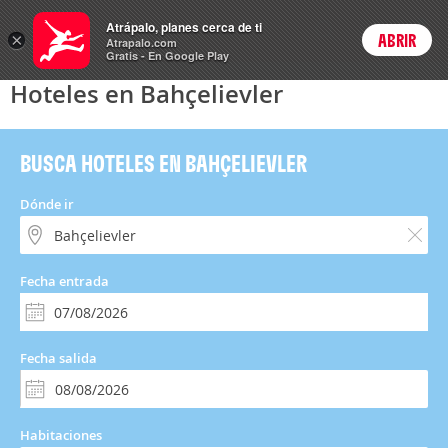
Hoteles
Atrápalo, planes cerca de ti
×
ABRIR
Login
Atrapalo.com
Gratis - En Google Play
Hoteles en Bahçelievler
BUSCA HOTELES EN BAHÇELIEVLER
Dónde ir
Fecha entrada
Fecha salida
Habitaciones