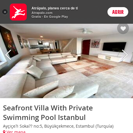
Hoteles
Atrápalo, planes cerca de ti
×
ABRIR
Login
Atrapalo.com
Gratis - En Google Play
Seafront Villa With Private
Swimming Pool Istanbul
Ayçiçe?i Soka?? no:5, Büyükçekmece, Estambul (Turquía)
Ver mapa