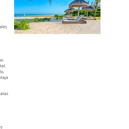
ales
on
tel.
do,
ntaja
ratas
es