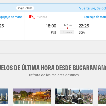
Vuelta
vie, 09 oc
Viaje:
7
Días
quipaje de mano
Avianca
Equipaje de man
25
18:00
22:25
5h 25m
PUJ
BGA
1 escala
UELOS DE ÚLTIMA HORA DESDE BUCARAMAN
Disfruta de los mejores destinos