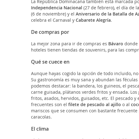
La República Dominacana también está marcada por
Independencia Nacional
(27 de febrero), el día de l
(6 de noviembre) y el
Aniversario de la Batalla de A
celebra el Carnaval y
Cabarete Alegría
.
De compras por
La mejor zona para ir de compras es
Bávaro
donde 
hoteles tienen tiendas de souvenirs, para las com
Qué se cuece en
Aunque hayas cogido la opción de todo incluido, no 
Su gastronomía es muy sana y abundan las féculas las
podemos destacar: la bandera, los guineos, el pesca
carne guisada, plátanos verdes fritos y ensada. Los
fritos, asados, hervidos, guisados, etc. El pescado y
frecuentes son el
filete de pescado al ajillo
o al
coc
mariscos que se consumen con bastante frecuente so
caracolas.
El clima