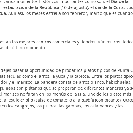
 varios momentos históricos importantes como son: el
Día de la
a
restauración de la República
(16 de agosto), el
día de la Constitu
zua
. Aún así, los meses estrella son febrero y marzo que es cuando
están los mejores centros comerciales y tiendas.
Aún así casi todos
pras de último momento.
dejes pasar la oportunidad de probar los platos típicos de Punta 
 féculas como el arroz, la yuca y la tapioca. Entre los platos típic
dor y el marisco. La
bandera
consta de arroz blanco, habichuelas,
guineos
son plátanos que se preparan de diferentes maneras ya s
 el marisco no faltan en los menús de la isla. Uno de los platos más
o
, al estilo
criollo
(salsa de tomate) o a la
diabla
(con picante). Otro
n los cangrejos, los pulpos, las gambas, los calamanres y las