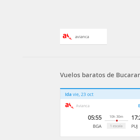
avianca
Vuelos baratos de Bucara
Ida
vie, 23 oct
Avianca
E
05:55
17:
10h 30m
BGA
PUJ
1 escala