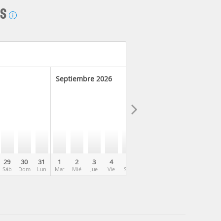
AS
Septiembre 2026
29
30
31
1
2
3
4
5
6
7
8
9
10
Sáb
Dom
Lun
Mar
Mié
Jue
Vie
Sáb
Dom
Lun
Mar
Mié
Jue