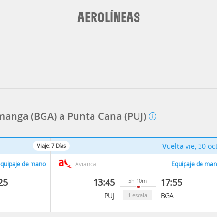
AEROLÍNEAS
manga (BGA) a Punta Cana (PUJ)
Vuelta
vie, 30 oc
Viaje:
7
Días
quipaje de mano
Avianca
Equipaje de man
25
13:45
17:55
5h 10m
PUJ
BGA
1 escala