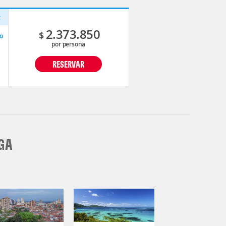
t
2.373.850
$
o
por persona
RESERVAR
GA