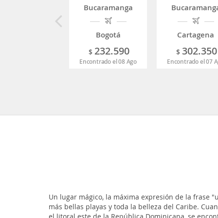
Bucaramanga
Bucaramang
Bogotá
Cartagena
232.590
302.350
$
$
Encontrado el 08 Ago
Encontrado el 07 
Un lugar mágico, la máxima expresión de la frase "un
más bellas playas y toda la belleza del Caribe. Cu
el litoral este de la República Dominicana, se enco