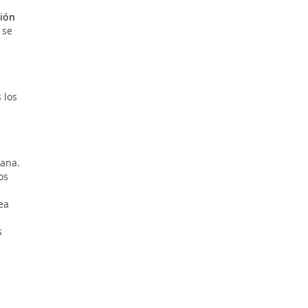
ción
 se
 los
Cana.
os
ea
s