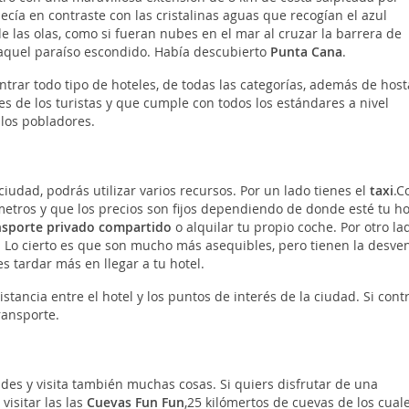
ía en contraste con las cristalinas aguas que recogían el azul
e las olas, como si fueran nubes en el mar al cruzar la barrera de
e aquel paraíso escondido. Había descubierto
Punta Cana
.
trar todo tipo de hoteles, de todas las categorías, además de host
s de los turistas y que cumple con todos los estándares a nivel
 los pobladores.
iudad, podrás utilizar varios recursos. Por un lado tienes el
taxi
.C
metros y que los precios son fijos dependiendo de donde esté tu ho
ansporte privado compartido
o alquilar tu propio coche. Por otro la
. Lo cierto es que son mucho más asequibles, pero tienen la desve
s tardar más en llegar a tu hotel.
tancia entre el hotel y los puntos de interés de la ciudad. Si cont
ransporte.
ades y visita también muchas cosas. Si quiers disfrutar de una
visitar las las
Cuevas Fun Fun
,25 kilómertos de cuevas de los cual