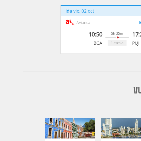
Ida
vie, 02 oct
Avianca
E
10:50
17:
5h 35m
BGA
PUJ
1 escala
V