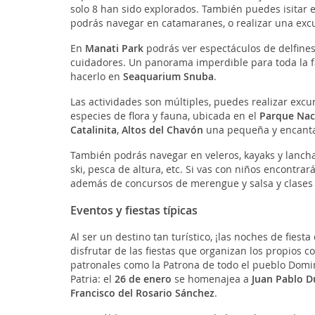
solo 8 han sido explorados. También puedes isitar 
podrás navegar en catamaranes, o realizar una excur
En
Manati Park
podrás ver espectáculos de delfines 
cuidadores. Un panorama imperdible para toda la fa
hacerlo en
Seaquarium Snuba
.
Las actividades son múltiples, puedes realizar excu
especies de flora y fauna, ubicada en el
Parque Naci
Catalinita
,
Altos del Chavón
una pequeña y encantado
También podrás navegar en veleros, kayaks y lanchas,
ski, pesca de altura, etc. Si vas con niños encont
además de concursos de merengue y salsa y clases d
Eventos y fiestas típicas
Al ser un destino tan turístico, ¡las noches de fie
disfrutar de las fiestas que organizan los propios c
patronales como la Patrona de todo el pueblo Domin
Patria: el
26 de enero
se homenajea a
Juan Pablo D
Francisco del Rosario Sánchez
.