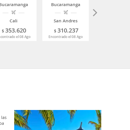
Bucaramanga
Bucaramanga
Bucaramang
Cali
San Andres
Barranquill
353.620
310.237
189.52
$
$
$
contrado el 08 Ago
Encontrado el 08 Ago
Encontrado el 08 
 las
ba