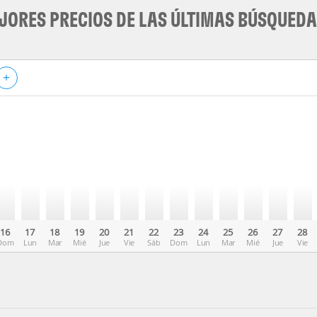
JORES PRECIOS DE LAS ÚLTIMAS BÚSQUED
+
16
17
18
19
20
21
22
23
24
25
26
27
28
Dom
Lun
Mar
Mié
Jue
Vie
Sáb
Dom
Lun
Mar
Mié
Jue
Vie