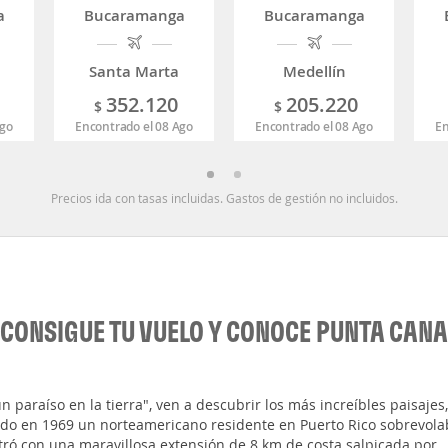
a
Bucaramanga
Bucaramanga
Santa Marta
Medellín
352.120
205.220
$
$
Ago
Encontrado el 08 Ago
Encontrado el 08 Ago
En
Precios ida con tasas incluidas. Gastos de gestión no incluidos.
CONSIGUE TU VUELO Y CONOCE PUNTA CANA
 paraíso en la tierra", ven a descubrir los más increíbles paisajes,
ando en 1969 un norteamericano residente en Puerto Rico sobrevola
ntró con una maravillosa extensión de 8 km de costa salpicada por