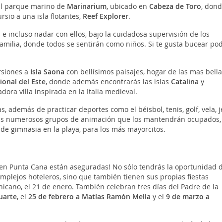
el parque marino de
Marinarium
, ubicado en
Cabeza de Toro
, don
sio a una isla flotantes,
Reef Explorer
.
e incluso nadar con ellos, bajo la cuidadosa supervisión de los
milia, donde todos se sentirán como niños. Si te gusta bucear po
rsiones a
Isla Saona
con bellísimos paisajes, hogar de las mas bella
onal del Este
, donde además encontrarás las islas
Catalina
y
ra villa inspirada en la Italia medieval.
 además de practicar deportes como el béisbol, tenis, golf, vela, j
rarás numerosos grupos de animación que los mantendrán ocupados,
e gimnasia en la playa, para los más mayorcitos.
sta en Punta Cana están aseguradas! No sólo tendrás la oportunidad 
omplejos hoteleros, sino que también tienen sus propias fiestas
icano, el 21 de enero. También celebran tres días del Padre de la
uarte
, el
25 de febrero a Matías Ramón Mella
y el
9 de marzo a