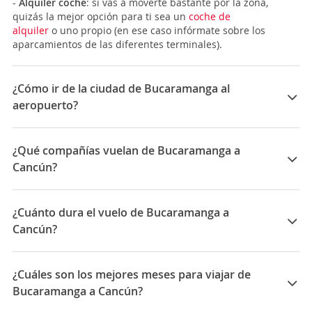
-
Alquiler coche
: si vas a moverte bastante por la zona,
quizás la mejor opción para ti sea un
coche de
alquiler
o uno propio (en ese caso infórmate sobre los
aparcamientos de las diferentes terminales).
¿Cómo ir de la ciudad de Bucaramanga al
aeropuerto?
El
Aeropuerto Internacional Palonegro
está en el
municipio de
Lebrija
, a 15 Km de la capital
¿Qué compañías vuelan de Bucaramanga a
santandereana, y se encuentra entre los más
Cancún?
reconocidos en Colombia gracias a conexiones
internacionales con ciudades como Panamá. Aquí
Las compañías que vuelan de Bucaramanga a Cancún
tienes diversas opciones con las que puedes ir a
son: Avianca
¿Cuánto dura el vuelo de Bucaramanga a
Bucaramanga
.
-
Autobús
: puedes utilizar el servicio de bus urbano
Cancún?
que te acerca al peaje ubicado a 15 minutos del
La duración media para viajar entre Bucaramanga y
aeropuerto y que está disponible cada 60 minutos
Cancún es 07:47
aproximadamente. Esta ruta lo lleva hasta el centro de
¿Cuáles son los mejores meses para viajar de
la ciudad haciendo una parada frente al Terminal de
Bucaramanga a Cancún?
transportes de Bucaramanga.
-
Taxi
: tendrás taxis regulares identificados con el color