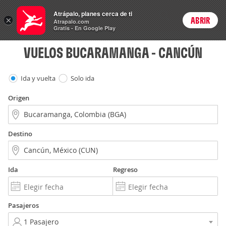
Vuelos
Atrápalo, planes cerca de ti
×
ABRIR
Login
Atrapalo.com
Gratis - En Google Play
VUELOS BUCARAMANGA - CANCÚN
Ida y vuelta
Solo ida
Origen
Destino
Ida
Regreso
Pasajeros