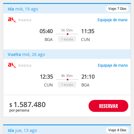
Ida
mié, 19 ago
Viaje:
7
Días
Avianca
Equipaje de mano
05:40
11:35
5h 55m
BGA
CUN
1 escala
Vuelta
mié, 26 ago
Avianca
Equipaje de mano
12:35
21:10
8h 35m
CUN
BGA
1 escala
1.587.480
$
RESERVAR
por persona
Ida
jue, 13 ago
Viaje:
8
Días