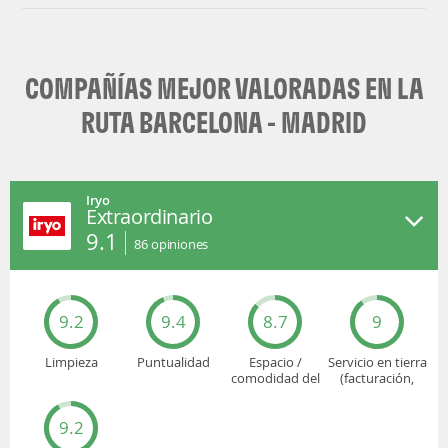
COMPAÑÍAS MEJOR VALORADAS EN LA
RUTA BARCELONA - MADRID
Iryo
Extraordinario
9.1
86
opiniones
9.2
9.4
8.7
9
Limpieza
Puntualidad
Espacio /
Servicio en tierra
comodidad del
(facturación,
asiento
embarque...)
9.2