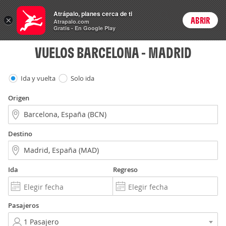
Vuelos
Atrápalo, planes cerca de ti
×
ABRIR
Login
Atrapalo.com
Gratis - En Google Play
VUELOS BARCELONA - MADRID
Ida y vuelta
Solo ida
Origen
Destino
Ida
Regreso
Pasajeros