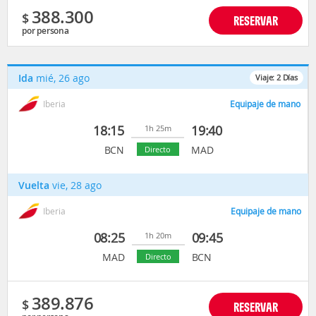
388.300
$
RESERVAR
por persona
Ida
mié, 26 ago
Viaje:
2
Días
Iberia
Equipaje de mano
18:15
19:40
1h 25m
BCN
MAD
Directo
Vuelta
vie, 28 ago
Iberia
Equipaje de mano
08:25
09:45
1h 20m
MAD
BCN
Directo
389.876
$
RESERVAR