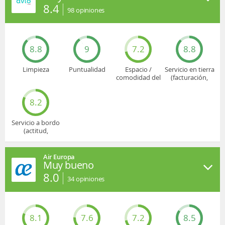
8.4
98
opiniones
8.8
9
7.2
8.8
Limpieza
Puntualidad
Espacio /
Servicio en tierra
comodidad del
(facturación,
asiento
embarque...)
8.2
Servicio a bordo
(actitud,
cuidado...)
Air Europa
Muy bueno
8.0
34
opiniones
8.1
7.6
7.2
8.5