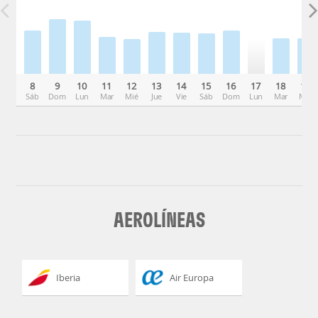
8
9
10
11
12
13
14
15
16
17
18
19
Sáb
Dom
Lun
Mar
Mié
Jue
Vie
Sáb
Dom
Lun
Mar
Mié
AEROLÍNEAS
Iberia
Air Europa