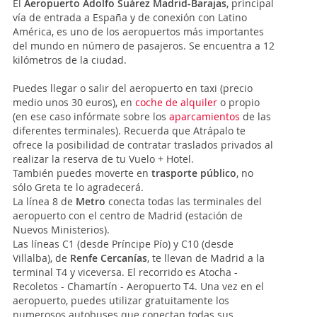
El
Aeropuerto Adolfo Suárez Madrid-Barajas
, principal
vía de entrada a España y de conexión con Latino
América, es uno de los aeropuertos más importantes
del mundo en número de pasajeros. Se encuentra a 12
kilómetros de la ciudad.
Puedes llegar o salir del aeropuerto en taxi (precio
medio unos 30 euros), en
coche de alquiler
o propio
(en ese caso infórmate sobre los
aparcamientos
de las
diferentes terminales). Recuerda que Atrápalo te
ofrece la posibilidad de contratar traslados privados al
realizar la reserva de tu Vuelo + Hotel.
También puedes moverte en
trasporte público
, no
sólo Greta te lo agradecerá.
La línea 8 de
Metro
conecta todas las terminales del
aeropuerto con el centro de Madrid (estación de
Nuevos Ministerios).
Las líneas C1 (desde Príncipe Pío) y C10 (desde
Villalba), de
Renfe Cercanías
, te llevan de Madrid a la
terminal T4 y viceversa. El recorrido es Atocha -
Recoletos - Chamartín - Aeropuerto T4. Una vez en el
aeropuerto, puedes utilizar gratuitamente los
numerosos autobuses que conectan todas sus