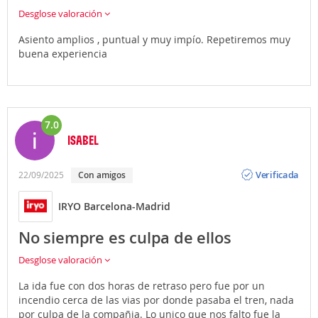
el tráfico paralizado. El billete de metro es especial y
Desglose valoración
caro, tanto como el bus, pero para llevarte allí donde
quieres, seguramente te hará dar mucho rodeo y
Asiento amplios , puntual y muy impío. Repetiremos muy
pasarás por infinidad de paradas... y eso sin contar
buena experiencia
con los transbordos que pudieras hacer.
Puedes llegar o salir del aeropuerto de Barcelona en
taxi
(precio medio unos 20? dependiendo de a qué
parte de la ciudad vayas), en
7.0
coche de alquiler
o
propio (en ese caso infórmate sobre los aparcamientos
ISABEL
de las diferentes terminales). Recuerda que Atrápalo
Opinión
te ofrece la posibilidad de contratar traslados privados
Verificada
22/09/2025
Con amigos
al realizar la reserva de tu Vuelo + Hotel.
IRYO Barcelona-Madrid
No siempre es culpa de ellos
Desglose valoración
La ida fue con dos horas de retraso pero fue por un
incendio cerca de las vias por donde pasaba el tren, nada
por culpa de la compañia. Lo unico que nos falto fue la