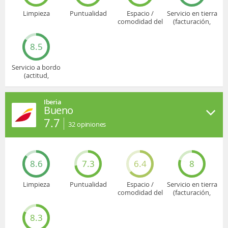
Limpieza
Puntualidad
Espacio /
Servicio en tierra
comodidad del
(facturación,
asiento
embarque...)
8.5
Servicio a bordo
(actitud,
cuidado...)
Iberia
Bueno
7.7
32
opiniones
8.6
7.3
6.4
8
Limpieza
Puntualidad
Espacio /
Servicio en tierra
comodidad del
(facturación,
asiento
embarque...)
8.3