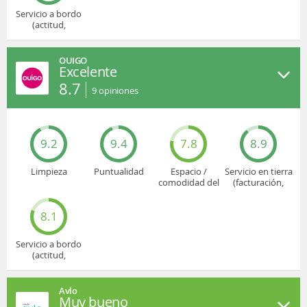
Servicio a bordo
(actitud,
cuidado...)
OUIGO
Excelente
8.7
9
opiniones
9.2
9.4
7.8
8.9
Limpieza
Puntualidad
Espacio /
Servicio en tierra
comodidad del
(facturación,
asiento
embarque...)
8.1
Servicio a bordo
(actitud,
cuidado...)
Avlo
Muy bueno