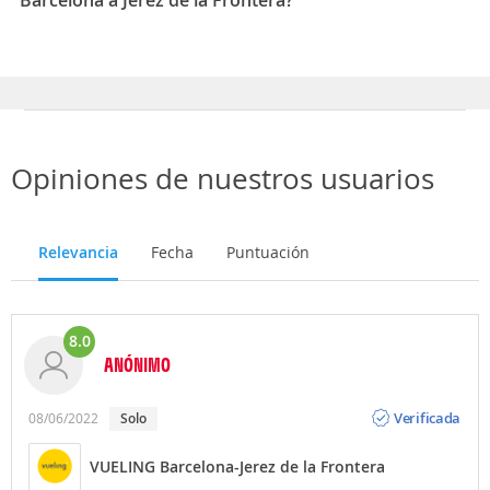
Los mejores meses para viajar de Barcelona a Jerez de
la Frontera son Enero, Septiembre, Febrero
Opiniones de nuestros usuarios
Relevancia
Fecha
Puntuación
8.0
ANÓNIMO
Opinión
Verificada
08/06/2022
Solo
VUELING Barcelona-Jerez de la Frontera