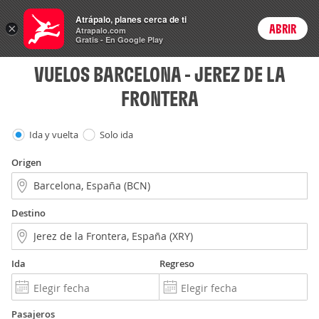
Vuelos
Atrápalo, planes cerca de ti
×
ABRIR
Login
Atrapalo.com
Gratis - En Google Play
VUELOS BARCELONA - JEREZ DE LA
FRONTERA
Ida y vuelta
Solo ida
Origen
Destino
Ida
Regreso
Pasajeros