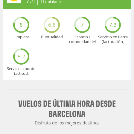
7.4
11
opiniones
8
6.8
7
7.3
Limpieza
Puntualidad
Espacio /
Servicio en tierra
comodidad del
(facturación,
asiento
embarque...)
8.2
Servicio a bordo
(actitud,
cuidado...)
VUELOS DE ÚLTIMA HORA DESDE
BARCELONA
Disfruta de los mejores destinos