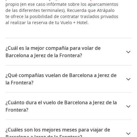
propio (en ese caso infórmate sobre los aparcamientos
de las diferentes terminales). Recuerda que Atrápalo
te ofrece la posibilidad de contratar traslados privados
al realizar la reserva de tu Vuelo + Hotel.
¿Cuál es la mejor compañía para volar de
Barcelona a Jerez de la Frontera?
Las mejores compañías para viajar entre Barcelona y
Jerez de la Frontera son: Ryanair, Vueling
¿Qué compañías vuelan de Barcelona a Jerez de
la Frontera?
Las compañías que vuelan de Barcelona a Jerez de la
Frontera son: Ryanair, Vueling, Iberia
¿Cuánto dura el vuelo de Barcelona a Jerez de la
Frontera?
La duración media para viajar entre Barcelona y Jerez
de la Frontera es 01:50
¿Cuáles son los mejores meses para viajar de
Barcelona a Jerez de la Frontera?