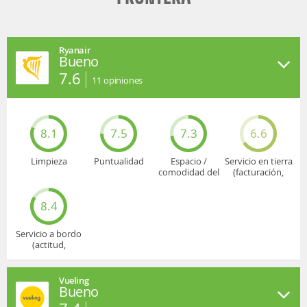
Ryanair
Bueno
7.6
11
opiniones
8.1
7.5
7.3
6.6
Limpieza
Puntualidad
Espacio /
Servicio en tierra
comodidad del
(facturación,
asiento
embarque...)
8.4
Servicio a bordo
(actitud,
cuidado...)
Vueling
Bueno