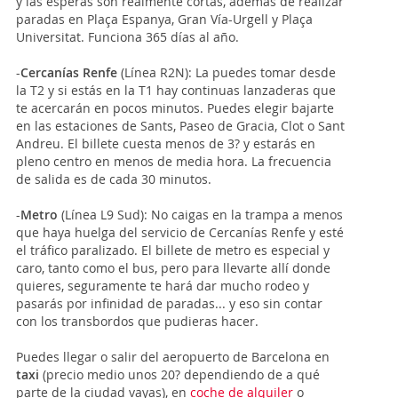
y las esperas son realmente cortas, además de realizar
paradas en Plaça Espanya, Gran Vía-Urgell y Plaça
Universitat. Funciona 365 días al año.
-
Cercanías Renfe
(Línea R2N): La puedes tomar desde
la T2 y si estás en la T1 hay continuas lanzaderas que
te acercarán en pocos minutos. Puedes elegir bajarte
en las estaciones de Sants, Paseo de Gracia, Clot o Sant
Andreu. El billete cuesta menos de 3? y estarás en
pleno centro en menos de media hora. La frecuencia
de salida es de cada 30 minutos.
-
Metro
(Línea L9 Sud): No caigas en la trampa a menos
que haya huelga del servicio de Cercanías Renfe y esté
el tráfico paralizado. El billete de metro es especial y
caro, tanto como el bus, pero para llevarte allí donde
quieres, seguramente te hará dar mucho rodeo y
pasarás por infinidad de paradas... y eso sin contar
con los transbordos que pudieras hacer.
Puedes llegar o salir del aeropuerto de Barcelona en
taxi
(precio medio unos 20? dependiendo de a qué
parte de la ciudad vayas), en
coche de alquiler
o