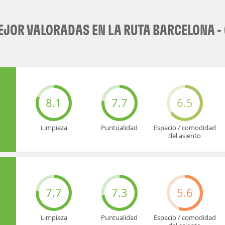
JOR VALORADAS EN LA RUTA BARCELONA -
8.1
7.7
6.5
Limpieza
Puntualidad
Espacio / comodidad
del asiento
7.7
7.3
5.6
Limpieza
Puntualidad
Espacio / comodidad