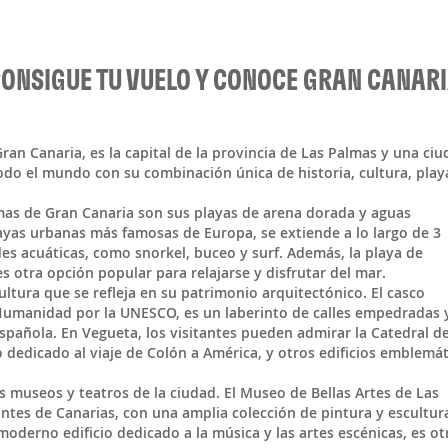
ONSIGUE TU VUELO Y CONOCE GRAN CANAR
ran Canaria
, es la capital de la provincia de Las Palmas y una ci
odo el mundo con su combinación única de historia, cultura, play
mas de Gran Canaria son sus playas de arena dorada y aguas
playas urbanas más famosas de Europa, se extiende a lo largo de 3
es acuáticas, como snorkel, buceo y surf. Además, la playa de
s otra opción popular para relajarse y disfrutar del mar.
ultura que se refleja en su patrimonio arquitectónico. El casco
 Humanidad por la UNESCO, es un laberinto de calles empedradas 
española. En Vegueta, los visitantes pueden admirar la Catedral d
 dedicado al viaje de Colón a América, y otros edificios emblemát
 museos y teatros de la ciudad. El Museo de Bellas Artes de Las
tes de Canarias, con una amplia colección de pintura y escultur
moderno edificio dedicado a la música y las artes escénicas, es ot