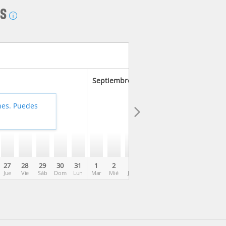
AS
Septiembre 2026
hes. Puedes
27
28
29
30
31
1
2
3
4
5
6
7
8
Jue
Vie
Sáb
Dom
Lun
Mar
Mié
Jue
Vie
Sáb
Dom
Lun
Mar