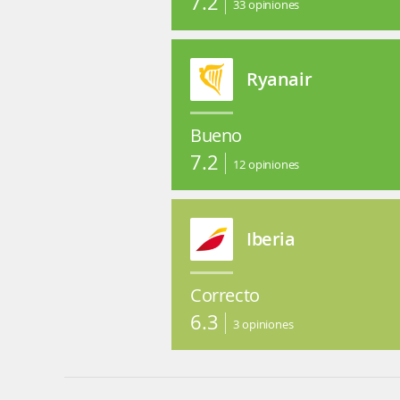
7.2
33
opiniones
Ryanair
Bueno
7.2
12
opiniones
Iberia
Correcto
6.3
3
opiniones