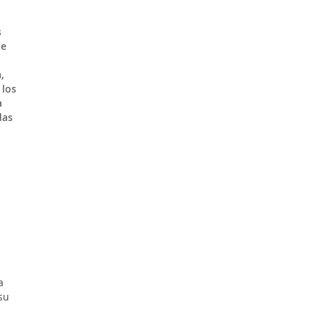
s
de
,
 los
a
das
a
su