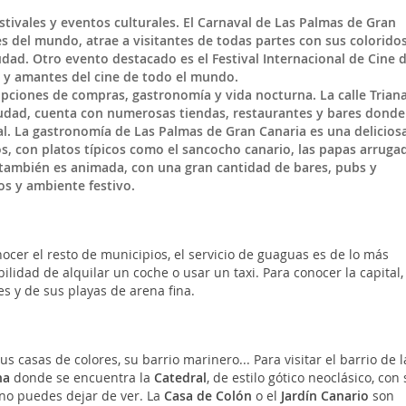
tivales y eventos culturales. El Carnaval de Las Palmas de Gran
s del mundo, atrae a visitantes de todas partes con sus colorido
ciudad. Otro evento destacado es el Festival Internacional de Cine 
 y amantes del cine de todo el mundo.
pciones de compras, gastronomía y vida nocturna. La calle Triana
ciudad, cuenta con numerosas tiendas, restaurantes y bares donde
al. La gastronomía de Las Palmas de Gran Canaria es una delicios
s, con platos típicos como el sancocho canario, las papas arruga
d también es animada, con una gran cantidad de bares, pubs y
os y ambiente festivo.
cer el resto de municipios, el servicio de guaguas es de lo más
ilidad de alquilar un coche o usar un taxi. Para conocer la capital,
es y de sus playas de arena fina.
us casas de colores, su barrio marinero... Para visitar el barrio de l
na
donde se encuentra la
Catedral
, de estilo gótico neoclásico, con 
 no puedes dejar de ver. La
Casa de Colón
o el
Jardín Canario
son