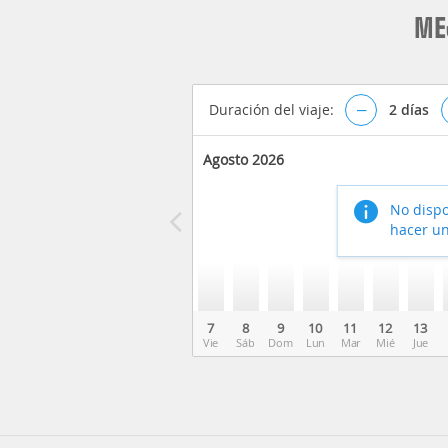
ME
Duración del viaje:
–
2
días
Agosto 2026
No dispo
hacer un
7
8
9
10
11
12
13
Vie
Sáb
Dom
Lun
Mar
Mié
Jue