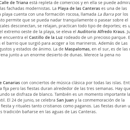
Calle de Triana
está repleta de comercios y en ella se puede admira
 las fachadas modernistas. La
Playa de las Canteras
es una de las
ta playa cuenta con una formación rocosa, llamada
La Barra
por los
 esto permite que se pueda nadar tranquilamente o pasear sobre el
cales desconectan, se relajan, practican todo tipo de deportes; es 
l extremo oeste de la playa, se eleva el
Auditorio Alfredo Kraus
. J
se encuentra el
Castillo de la Luz
rodeado de un precioso parque. E
es el barrio que surgió para acoger a los marineros. Además de Las
s gustos y estados de ánimo. La de
Maspalomas
, en el sur, es de las
arena junto a un enorme desierto de dunas. Merece la pena no
e Canarias
con conciertos de música clásica por todas las islas. Ent
ha fija pero las fiestas duran alrededor de las tres semanas. Hay qu
mundo se disfraza de blanco. También es un momento importante l
til. El 24 de junio, se celebra
San Juan
y la conmemoración de la
iesta y rituales tanto cristianos como paganos. Las fiestas duran 
 tradición bañarse en las aguas de Las Canteras.