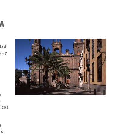
IA
udad
as y
y
e
icos
a
ro