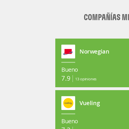
COMPAÑÍAS ME
Norwegian
Bueno
7.9
13
opiniones
Vueling
Bueno