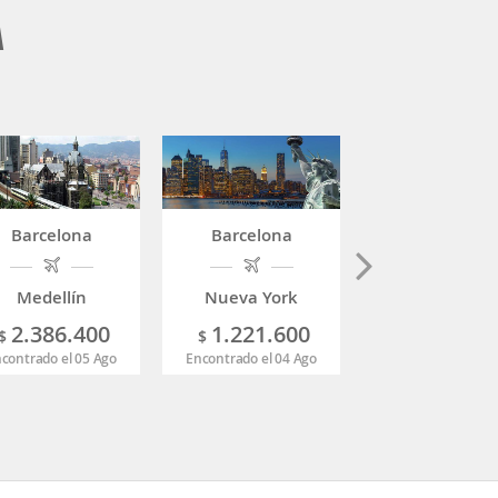
A
Barcelona
Barcelona
Barcelona
Medellín
Nueva York
Pereira
2.386.400
1.221.600
2.277.3
$
$
$
contrado el 05 Ago
Encontrado el 04 Ago
Encontrado el 06 