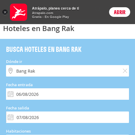
Hoteles
Atrápalo, planes cerca de ti
×
ABRIR
Login
Atrapalo.com
Gratis - En Google Play
Hoteles en Bang Rak
BUSCA HOTELES EN BANG RAK
Dónde ir
Fecha entrada
Fecha salida
Habitaciones