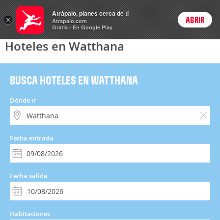
Hoteles
Atrápalo, planes cerca de ti
×
ABRIR
Login
Atrapalo.com
Gratis - En Google Play
Hoteles en Watthana
BUSCA HOTELES EN WATTHANA
Dónde ir
Fecha entrada
Fecha salida
Habitaciones