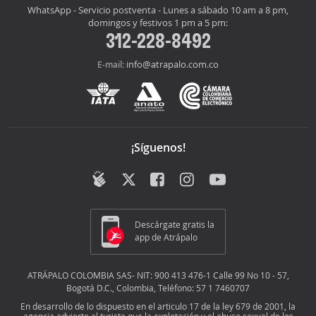
WhatsApp - Servicio postventa - Lunes a sábado 10 am a 8 pm,
domingos y festivos 1 pm a 5 pm:
312-228-8492
info@atrapalo.com.co
E-mail:
¡Síguenos!
Descárgate gratis la
app de Atrápalo
ATRÁPALO COLOMBIA SAS- NIT: 900 413 476-1 Calle 99 No 10 - 57,
Bogotá D.C., Colombia, Teléfono: 57 1 7460707
En desarrollo de lo dispuesto en el articulo 17 de la ley 679 de 2001, la
agencia advierte al turista que la explotación y el abuso sexual de los