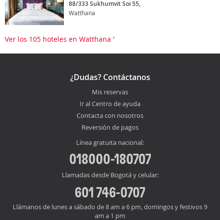
88/333 Sukhumvit Soi 55,
Watthana
Ver los 105 hoteles en Watthana
¿Dudas? Contáctanos
Mis reservas
Ir al Centro de ayuda
Contacta con nosotros
Reversión de pagos
Línea gratuita nacional:
018000-180707
Llamadas desde Bogotá y celular:
601 746-0707
Llámanos de lunes a sábado de 8 am a 6 pm, domingos y festivos 9
am a 1 pm