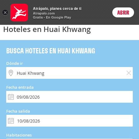
Hoteles
Atrápalo, planes cerca de ti
×
ABRIR
Login
Atrapalo.com
Gratis - En Google Play
Hoteles en Huai Khwang
BUSCA HOTELES EN HUAI KHWANG
Dónde ir
Fecha entrada
Fecha salida
Habitaciones