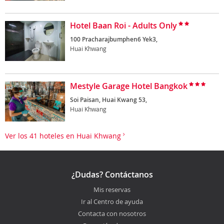
Hotel Baan Roi - Adults Only
100 Pracharajbumphen6 Yek3,
Huai Khwang
Mestyle Garage Hotel Bangkok
Soi Paisan, Huai Kwang 53,
Huai Khwang
Ver los 41 hoteles en Huai Khwang
¿Dudas? Contáctanos
Mis reservas
Ir al Centro de ayuda
Contacta con nosotros