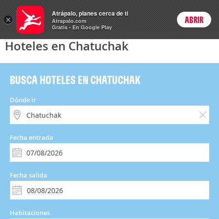
Hoteles
Atrápalo, planes cerca de ti
×
ABRIR
Login
Atrapalo.com
Gratis - En Google Play
Hoteles en Chatuchak
BUSCA HOTELES EN CHATUCHAK
Dónde ir
Fecha entrada
Fecha salida
Habitaciones