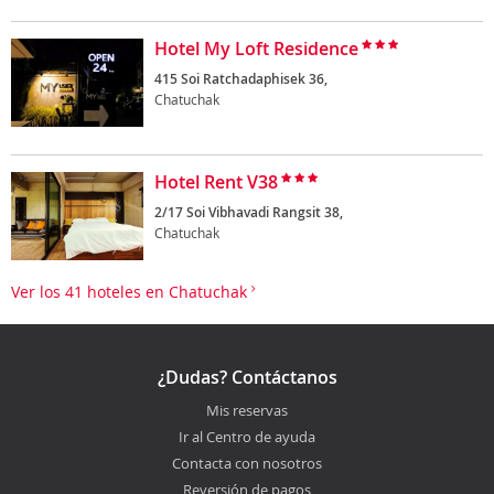
Hotel My Loft Residence
415 Soi Ratchadaphisek 36,
Chatuchak
Hotel Rent V38
2/17 Soi Vibhavadi Rangsit 38,
Chatuchak
Ver los 41 hoteles en Chatuchak
¿Dudas? Contáctanos
Mis reservas
Ir al Centro de ayuda
Contacta con nosotros
Reversión de pagos