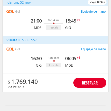
Ida
lun, 02 nov
Viaje:
8
Días
Gol
Equipaje de mano
21:00
15:45
+1
16h 45m
MDE
GIG
1 escala
Vuelta
lun, 09 nov
Gol
Equipaje de mano
16:50
06:05
+1
15h 15m
GIG
MDE
1 escala
1.769.140
$
RESERVAR
por persona