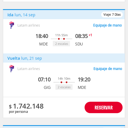
Ida
lun, 14 sep
Viaje:
7
Días
Latam airlines
Equipaje de mano
18:40
08:35
+1
11h 55m
MDE
SDU
2 escalas
Vuelta
lun, 21 sep
Latam airlines
Equipaje de mano
07:10
19:20
14h 10m
GIG
MDE
2 escalas
1.742.148
$
RESERVAR
por persona