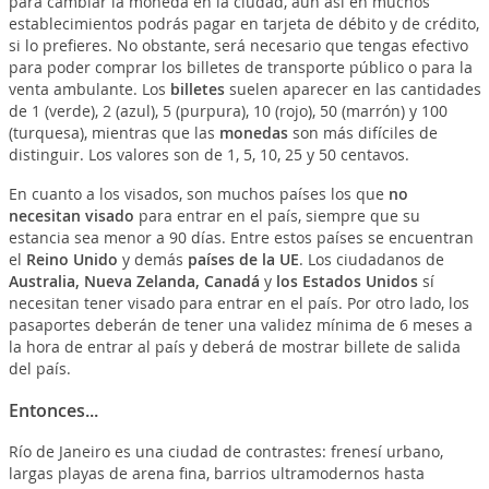
para cambiar la moneda en la ciudad, aún así en muchos
establecimientos podrás pagar en tarjeta de débito y de crédito,
si lo prefieres. No obstante, será necesario que tengas efectivo
para poder comprar los billetes de transporte público o para la
venta ambulante. Los
billetes
suelen aparecer en las cantidades
de 1 (verde), 2 (azul), 5 (purpura), 10 (rojo), 50 (marrón) y 100
(turquesa), mientras que las
monedas
son más difíciles de
distinguir. Los valores son de 1, 5, 10, 25 y 50 centavos.
En cuanto a los visados, son muchos países los que
no
necesitan visado
para entrar en el país, siempre que su
estancia sea menor a 90 días. Entre estos países se encuentran
el
Reino Unido
y demás
países de la UE
. Los ciudadanos de
Australia, Nueva Zelanda, Canadá
y
los Estados Unidos
sí
necesitan tener visado para entrar en el país. Por otro lado, los
pasaportes deberán de tener una validez mínima de 6 meses a
la hora de entrar al país y deberá de mostrar billete de salida
del país.
Entonces...
Río de Janeiro es una ciudad de contrastes: frenesí urbano,
largas playas de arena fina, barrios ultramodernos hasta