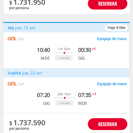
1.731.950
$
RESERVAR
por persona
Ida
jue, 15 oct
Viaje:
8
Días
Gol
Equipaje de mano
10:40
00:30
+1
11h 50m
MDE
GIG
1 escala
Vuelta
jue, 22 oct
Gol
Equipaje de mano
07:20
07:35
+1
26h 15m
GIG
MDE
1 escala
1.737.590
$
RESERVAR
por persona