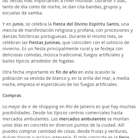
las fiestas más importantes a nivel mundial. Durante 5 días,
tanto de día como de noche, se dan cita bandas, grupos y
escuelas de samba.
Y en
junio
, se celebra la
Fiesta del Divino Espíritu Santo
, una
mezcla de manifestación religiosa y profana, con procesiones y
danzas folclóricas portuguesas. Durante el mismo mes, se
celebran las
Fiestas Juninas
, que coinciden con el solsticio de
invierno. Es un fiesta principalmente rural y se festeja con
deliciosas comidas, música tradicional, fuegos artificiales y
bailes típicos alrededor de fogatas.
Otra fecha importante es
fin de año
:en esta ocasión la
población va vestida de blanco y, en la orilla del mar, a media
noche, empieza el espectáculo de los fuegos artificiales.
Compras
Lo mejor de ir de shopping en Río de Janeiro es que hay muchas
posibilidades. Desde los típicos centros comerciales hasta
mercados ambulantes. Los
mercados ambulantes
se montan
unos días en concreto en diversos puntos de la ciudad. Allí
puedes comprar cantidad de cosas, desde frutas y verduras,
dulces típicos o incluso artesanía. El más conocido es la
Feria