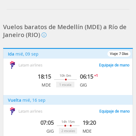
Gol
LATAM Airlines
Vuelos baratos de Medellín (MDE) a Río de
Janeiro (RIO)
Ida
mié, 09 sep
Viaje:
7
Días
Latam airlines
Equipaje de mano
18:15
06:15
+1
10h 0m
MDE
GIG
1 escala
Vuelta
mié, 16 sep
Latam airlines
Equipaje de mano
07:05
19:20
14h 15m
GIG
MDE
2 escalas