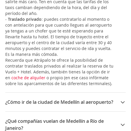
salirte más caro. Ten en cuenta que las tarifas de los
taxis cambian dependiendo de la hora, del día y del
período del año.
-
Traslado privado
: puedes contratarlo al momento o
con antelación para que cuando llegues al aeropuerto
ya tengas a un chofer que te esté esperando para
llevarte hasta tu hotel. El tiempo de trayecto entre el
aeropuerto y el centro de la ciudad varía entre 30 y 40
minutos y puedes contratar el servicio de ida y vuelta.
Es la manera más cómoda.
Recuerda que Atrápalo te ofrece la posibilidad de
contratar traslados privados al realizar la reserva de tu
Vuelo + Hotel. Además, también tienes la opción de ir
en
coche de alquiler
o propio (en ese caso infórmate
sobre los aparcamientos de las diferentes terminales).
¿Cómo ir de la ciudad de Medellín al aeropuerto?
Hay dos aeropuertos en Medellín, el
Enrique Olaya
Herrera (EOH)
, principalmente para vuelos regionales
¿Qué compañías vuelan de Medellín a Río de
o domésticos, y el
José María Córdova (MDE)
sobre
Janeiro?
todo para vuelos internacionales y desde donde llegan