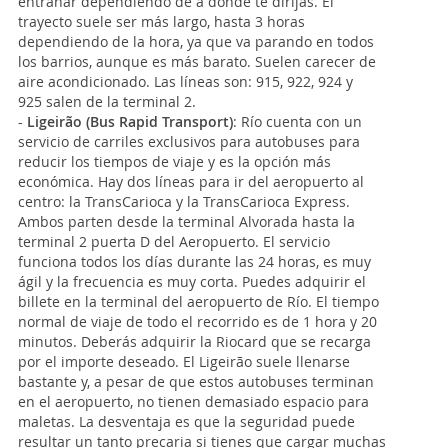
entrañar dependiendo de a dónde te dirijas. El
trayecto suele ser más largo, hasta 3 horas
dependiendo de la hora, ya que va parando en todos
los barrios, aunque es más barato. Suelen carecer de
aire acondicionado. Las líneas son: 915, 922, 924 y
925 salen de la terminal 2.
-
Ligeirão (Bus Rapid Transport)
: Río cuenta con un
servicio de carriles exclusivos para autobuses para
reducir los tiempos de viaje y es la opción más
económica. Hay dos líneas para ir del aeropuerto al
centro: la TransCarioca y la TransCarioca Express.
Ambos parten desde la terminal Alvorada hasta la
terminal 2 puerta D del Aeropuerto. El servicio
funciona todos los días durante las 24 horas, es muy
ágil y la frecuencia es muy corta. Puedes adquirir el
billete en la terminal del aeropuerto de Río. El tiempo
normal de viaje de todo el recorrido es de 1 hora y 20
minutos. Deberás adquirir la Riocard que se recarga
por el importe deseado. El Ligeirão suele llenarse
bastante y, a pesar de que estos autobuses terminan
en el aeropuerto, no tienen demasiado espacio para
maletas. La desventaja es que la seguridad puede
resultar un tanto precaria si tienes que cargar muchas