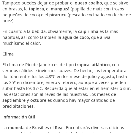
Tampoco puedes dejar de probar el
queso coalho
, que se sirve
en brasas, la
tapioca
, el
munguzá
(papilla de maíz con trozos
pequeños de coco) o el
pirarucu
(pescado cocinado con leche de
nuez).
En cuanto a la bebida, obviamente, la
caipirinha
es la más
habitual, así como también la
água de coco
, que alivia
muchísimo el calor.
Clima
El clima de Rio de Janeiro es de tipo
tropical atlántico
, con
veranos cálidos e inviernos suaves. De hecho, las temperaturas
fluctúan entre los los 4,8°C en los mese de julio y agosto, hasta
los 35° en diciembre, enero y febrero, aunque a veces pueden
subir hasta los 37°C. Recuerda que al estar en el hemisferio sur,
las estaciones son al revés de las nuestras. Los meses de
septiembre y octubre
es cuando hay mayor cantidad de
precipitaciones
.
Información útil
La
moneda
de Brasil es el
Real
. Encontrarás diversas oficinas