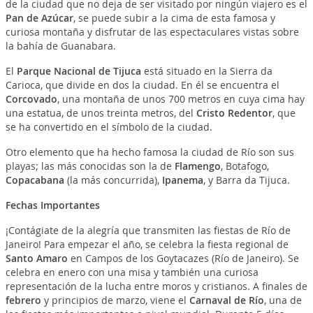
de la ciudad que no deja de ser visitado por ningún viajero es el
Pan de Azúcar
, se puede subir a la cima de esta famosa y
curiosa montaña y disfrutar de las espectaculares vistas sobre
la bahía de Guanabara.
El
Parque Nacional de Tijuca
está situado en la Sierra da
Carioca, que divide en dos la ciudad. En él se encuentra el
Corcovado
, una montaña de unos 700 metros en cuya cima hay
una estatua, de unos treinta metros, del
Cristo Redentor
, que
se ha convertido en el símbolo de la ciudad.
Otro elemento que ha hecho famosa la ciudad de Río son sus
playas; las más conocidas son la de
Flamengo
, Botafogo,
Copacabana
(la más concurrida),
Ipanema
, y Barra da Tijuca.
Fechas Importantes
¡Contágiate de la alegría que transmiten las fiestas de Río de
Janeiro! Para empezar el año, se celebra la fiesta regional de
Santo Amaro
en Campos de los Goytacazes (Río de Janeiro). Se
celebra en enero con una misa y también una curiosa
representación de la lucha entre moros y cristianos. A finales de
febrero
y principios de marzo, viene el
Carnaval de Río
, una de