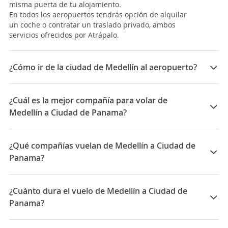
misma puerta de tu alojamiento.
En todos los aeropuertos tendrás opción de alquilar
un coche o contratar un traslado privado, ambos
servicios ofrecidos por Atrápalo.
¿Cómo ir de la ciudad de Medellín al aeropuerto?
Hay dos aeropuertos en Medellín, el
Enrique Olaya
Herrera (EOH)
, principalmente para vuelos regionales
¿Cuál es la mejor compañía para volar de
o domésticos, y el
José María Córdova (MDE)
sobre
Medellín a Ciudad de Panama?
todo para vuelos internacionales y desde donde llegan
la mayoría de viajeros a la ciudad.
Las mejores compañías para viajar entre Medellín y
Ciudad de Panama son: United Airlines, Copa Airlines
¿Qué compañías vuelan de Medellín a Ciudad de
En el caso del
EOH
, se encuentra al lado de la estación
sur de autobuses de Medellín, a unos 10 minutos
Panama?
desde el Poblado, una zona situada en el centro y uno
Las compañías que vuelan de Medellín a Ciudad de
de los lugares de paso obligado para todos los viajeros
Panama son: Copa Airlines, Avianca
que quieran conocer una de las zonas con más
¿Cuánto dura el vuelo de Medellín a Ciudad de
ambiente de la ciudad. Llegar hasta allí es bastante
Panama?
fácil, y la mejor manera de hacerlo sería parando un
taxi desde o hacia el Poblado.
La duración media para viajar entre Medellín y Ciudad