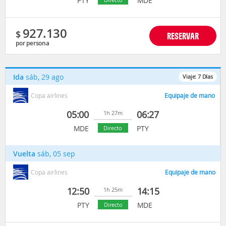
PTY
MDE
927.130
$
RESERVAR
por persona
Ida
sáb, 29 ago
Viaje:
7
Días
Copa airlines
Equipaje de mano
05:00
06:27
1h 27m
MDE
PTY
Directo
Vuelta
sáb, 05 sep
Copa airlines
Equipaje de mano
12:50
14:15
1h 25m
PTY
MDE
Directo