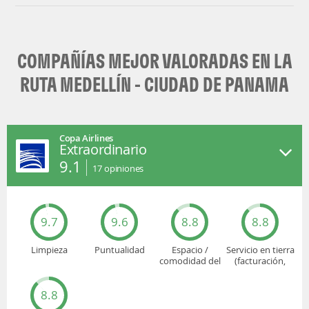
COMPAÑÍAS MEJOR VALORADAS EN LA
RUTA MEDELLÍN - CIUDAD DE PANAMA
Copa Airlines
Extraordinario
9.1
17
opiniones
9.7
9.6
8.8
8.8
Limpieza
Puntualidad
Espacio /
Servicio en tierra
comodidad del
(facturación,
asiento
embarque...)
8.8