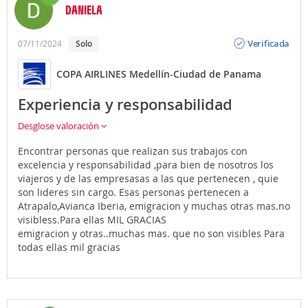
(Carrera 42B Las Palmas). Los taxis compartidos salen
DANIELA
cada 30 minutos o tan pronto como haya suficiente
Opinión
gente para ir.
Verificada
07/11/2024
Solo
-
Micro bus (shuttle)
: Esta sería la forma más
COPA AIRLINES Medellín-Ciudad de Panama
económica de todas y llevan la inscripción de
"Aeropuerto JMC" en la parte delantera y son de la
Experiencia y responsabilidad
empresa Combuses SA. El viaje puede durar 45
minutos para ir a la zona de
San Diego.
Desglose valoración
- Si estás en el Poblado y decides ir en
metro
, podrás
ir desde la estación de El Poblado (bajando la calle 10)
Encontrar personas que realizan sus trabajos con
en dirección Niquíria, y 3 paradas más adelante
excelencia y responsabilidad ,para bien de nosotros los
podrás bajarte en la estación Exposiciones. Una vez
viajeros y de las empresasas a las que pertenecen , quie
ahí, a tan solo 4 manzanas, encontrarás el centro
son lideres sin cargo. Esas personas pertenecen a
comercial de San Diego y la parada de los micro buses.
Atrapalo,Avianca Iberia, emigracion y muchas otras mas.no
- También tienes la opción de ir en
coche de alquiler
o
visibless.Para ellas MIL GRACIAS
propio (en ese caso infórmate sobre los aparcamientos
emigracion y otras..muchas mas. que no son visibles Para
de las diferentes terminales). Recuerda que Atrápalo
todas ellas mil gracias
te ofrece la posibilidad de contratar traslados privados
al realizar la reserva de tu Vuelo + Hotel.