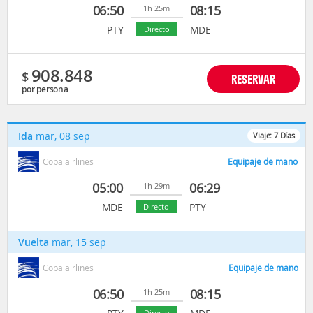
06:50
08:15
1h 25m
PTY
MDE
Directo
908.848
$
RESERVAR
por persona
Ida
mar, 08 sep
Viaje:
7
Días
Copa airlines
Equipaje de mano
05:00
06:29
1h 29m
MDE
PTY
Directo
Vuelta
mar, 15 sep
Copa airlines
Equipaje de mano
06:50
08:15
1h 25m
Directo