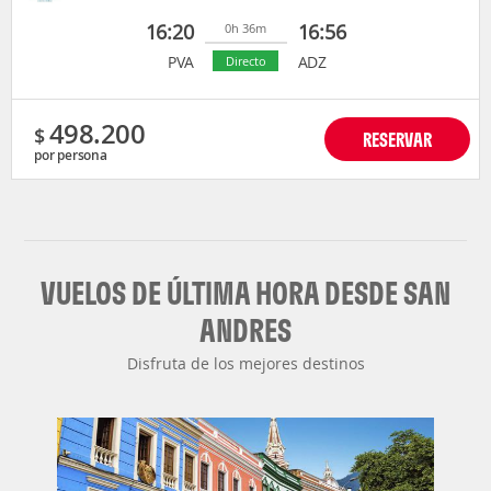
16:20
16:56
0h 36m
PVA
ADZ
Directo
498.200
$
RESERVAR
por persona
VUELOS DE ÚLTIMA HORA DESDE SAN
ANDRES
Disfruta de los mejores destinos