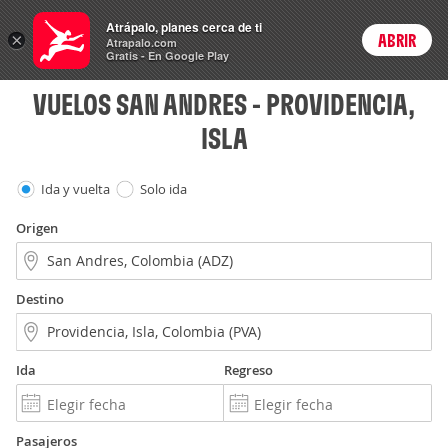
Vuelos
Atrápalo, planes cerca de ti
×
ABRIR
Login
Atrapalo.com
Gratis - En Google Play
VUELOS SAN ANDRES - PROVIDENCIA,
ISLA
Ida y vuelta
Solo ida
Origen
Destino
Ida
Regreso
Pasajeros