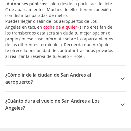
-
Autobuses públicos
: salen desde la parte sur del lote
C de aparcamientos. Muchos de ellos tienen conexión
con distintas paradas de metro.
Puedes llegar o salir de los aeropuertos de Los
Ángeles en taxi, en
coche de alquiler
(si no eres fan de
los transbordos esta será sin duda tu mejor opción) o
propio (en ese caso infórmate sobre los aparcamientos
de las diferentes terminales). Recuerda que Atrápalo
te ofrece la posibilidad de contratar traslados privados
al realizar la reserva de tu Vuelo + Hotel.
¿Cómo ir de la ciudad de San Andres al
aeropuerto?
El Aeropuerto Internacional Gustavo Rojas Pinilla se
encuentra al norte de la isla de San Andrés y une el
¿Cuánto dura el vuelo de San Andres a Los
archipiélago de San Andrés, Providencia y Santa
Angeles?
Catalina con el territorio continental de Colombia. Te
mostramos las opciones que tienes para ir del
La duración media para viajar entre San Andres y Los
aeropuerto a tu alojamiento en San Andrés.
Angeles es 30:45
-
Traslado privado
: es la opción más cómoda si no