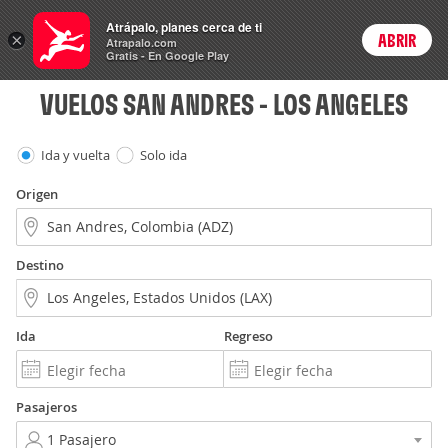
Vuelos
Atrápalo, planes cerca de ti
×
ABRIR
Login
Atrapalo.com
Gratis - En Google Play
VUELOS SAN ANDRES - LOS ANGELES
Ida y vuelta
Solo ida
Origen
Destino
Ida
Regreso
Pasajeros