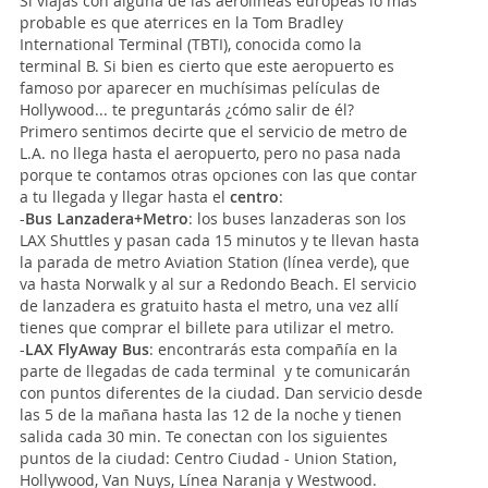
Si viajas con alguna de las aerolíneas europeas lo más
probable es que aterrices en la Tom Bradley
International Terminal (TBTI), conocida como la
terminal B. Si bien es cierto que este aeropuerto es
famoso por aparecer en muchísimas películas de
Hollywood... te preguntarás ¿cómo salir de él?
Primero sentimos decirte que el servicio de metro de
L.A. no llega hasta el aeropuerto, pero no pasa nada
porque te contamos otras opciones con las que contar
a tu llegada y llegar hasta el
centro
:
-
Bus Lanzadera+Metro
: los buses lanzaderas son los
LAX Shuttles y pasan cada 15 minutos y te llevan hasta
la parada de metro Aviation Station (línea verde), que
va hasta Norwalk y al sur a Redondo Beach. El servicio
de lanzadera es gratuito hasta el metro, una vez allí
tienes que comprar el billete para utilizar el metro.
-
LAX FlyAway Bus
: encontrarás esta compañía en la
parte de llegadas de cada terminal y te comunicarán
con puntos diferentes de la ciudad. Dan servicio desde
las 5 de la mañana hasta las 12 de la noche y tienen
salida cada 30 min. Te conectan con los siguientes
puntos de la ciudad: Centro Ciudad - Union Station,
Hollywood, Van Nuys, Línea Naranja y Westwood.