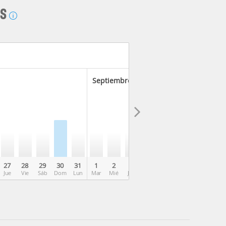
AS
Septiembre 2026
27
28
29
30
31
1
2
3
4
5
6
7
8
Jue
Vie
Sáb
Dom
Lun
Mar
Mié
Jue
Vie
Sáb
Dom
Lun
Mar