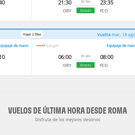
40
21:30
23:35
2h 5m
ORY
FCO
Directo
Vuelta
mar, 18 ag
Viaje:
2
Días
quipaje de mano
Easyjet
Equipaje de man
10
06:00
08:00
2h 0m
ORY
FCO
Directo
VUELOS DE ÚLTIMA HORA DESDE ROMA
Disfruta de los mejores destinos