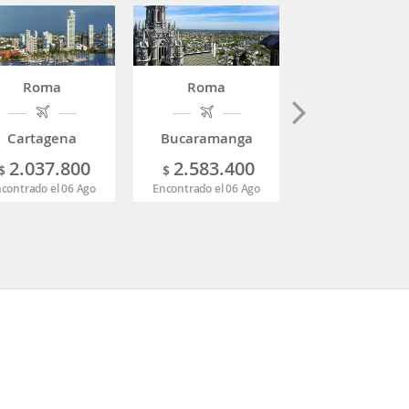
Roma
Roma
Roma
Cartagena
Bucaramanga
Barranquill
2.037.800
2.583.400
2.058.1
$
$
$
contrado el 06 Ago
Encontrado el 06 Ago
Encontrado el 02 