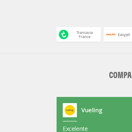
Transavia
Easyjet
France
COMPAÑ
Vueling
Excelente