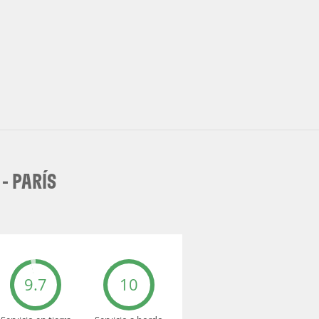
- PARÍS
9.7
10