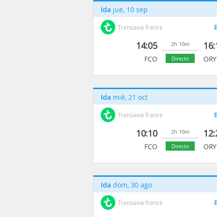
Ida
jue, 10 sep
Transavia france
E
14:05
16:
2h 10m
FCO
ORY
Directo
Ida
mié, 21 oct
Transavia france
E
10:10
12:
2h 10m
FCO
ORY
Directo
Ida
dom, 30 ago
Transavia france
E