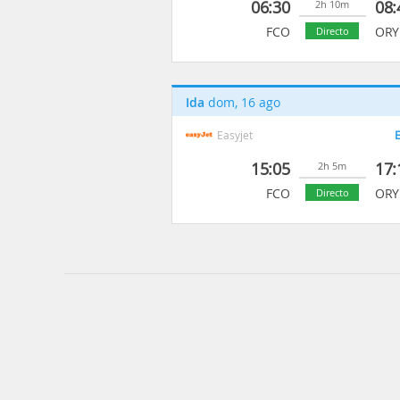
06:30
08:
2h 10m
FCO
ORY
Directo
Ida
dom, 16 ago
Easyjet
E
15:05
17:
2h 5m
FCO
ORY
Directo