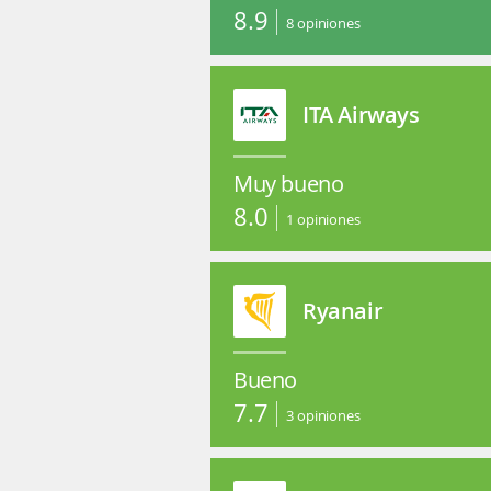
8.9
8
opiniones
ITA Airways
Muy bueno
8.0
1
opiniones
Ryanair
Bueno
7.7
3
opiniones