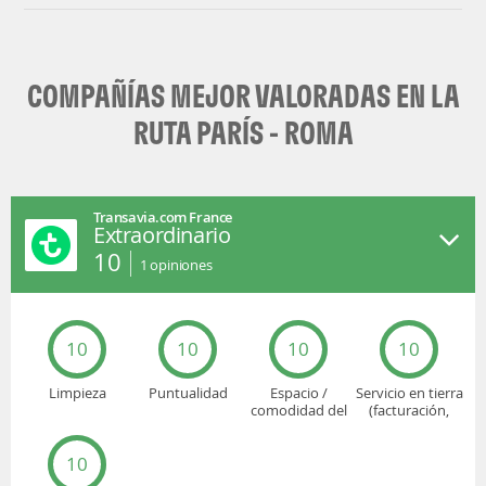
COMPAÑÍAS MEJOR VALORADAS EN LA
RUTA PARÍS - ROMA
Transavia.com France
Extraordinario
10
1
opiniones
10
10
10
10
Limpieza
Puntualidad
Espacio /
Servicio en tierra
comodidad del
(facturación,
asiento
embarque...)
10