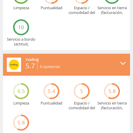
Limpieza
Puntualidad
Espacio /
Servicio en tierra
comodidad del
(facturación,
asiento
embarque...)
10
Servicio a bordo
(actitud,
cuidado...)
Vueling
5.7
6
opiniones
6.5
5.4
5
5.8
Limpieza
Puntualidad
Espacio /
Servicio en tierra
comodidad del
(facturación,
asiento
embarque...)
5.8