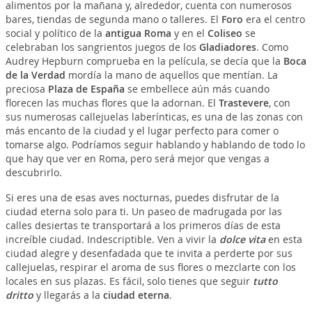
alimentos por la mañana y, alrededor, cuenta con numerosos
bares, tiendas de segunda mano o talleres. El
Foro
era el centro
social y político de la
antigua Roma
y en el
Coliseo
se
celebraban los sangrientos juegos de los
Gladiadores
. Como
Audrey Hepburn comprueba en la película, se decía que la
Boca
de la Verdad
mordía la mano de aquellos que mentían. La
preciosa
Plaza de España
se embellece aún más cuando
florecen las muchas flores que la adornan. El
Trastevere
, con
sus numerosas callejuelas laberínticas, es una de las zonas con
más encanto de la ciudad y el lugar perfecto para comer o
tomarse algo. Podríamos seguir hablando y hablando de todo lo
que hay que ver en Roma, pero será mejor que vengas a
descubrirlo.
Si eres una de esas aves nocturnas, puedes disfrutar de la
ciudad eterna solo para ti. Un paseo de madrugada por las
calles desiertas te transportará a los primeros días de esta
increíble ciudad. Indescriptible. Ven a vivir la
dolce vita
en esta
ciudad alegre y desenfadada que te invita a perderte por sus
callejuelas, respirar el aroma de sus flores o mezclarte con los
locales en sus plazas. Es fácil, solo tienes que seguir
tutto
dritto
y llegarás a la
ciudad eterna
.