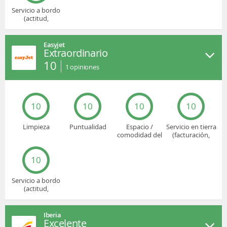
Servicio a bordo
(actitud,
cuidado...)
Easyjet
Extraordinario
10
1
opiniones
10
10
10
10
Limpieza
Puntualidad
Espacio /
Servicio en tierra
comodidad del
(facturación,
asiento
embarque...)
10
Servicio a bordo
(actitud,
cuidado...)
Iberia
Excelente