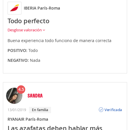
IBERIA París-Roma
Todo perfecto
Desglose valoración
Buena experiencia todo funciono de manera correcta
POSITIVO:
Todo
NEGATIVO:
Nada
4.5
SANDRA
Opinión
Verificada
13/01/2019
En familia
RYANAIR París-Roma
Las azafatas deben hablar más