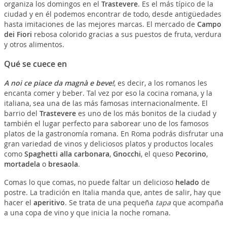
organiza los domingos en el
Trastevere
. Es el más típico de la
ciudad y en él podemos encontrar de todo, desde antigüedades
hasta imitaciones de las mejores marcas. El mercado de
Campo
dei Fiori
rebosa colorido gracias a sus puestos de fruta, verdura
y otros alimentos.
Qué se cuece en
A noi ce piace da magnà e beve!
, es decir, a los romanos les
encanta comer y beber. Tal vez por eso la cocina romana, y la
italiana, sea una de las más famosas internacionalmente. El
barrio del
Trastevere
es uno de los más bonitos de la ciudad y
también el lugar perfecto para saborear uno de los famosos
platos de la gastronomía romana. En Roma podrás disfrutar una
gran variedad de vinos y deliciosos platos y productos locales
como
Spaghetti alla carbonara
,
Gnocchi
, el queso
Pecorino
,
mortadela
o
bresaola
.
Comas lo que comas, no puede faltar un delicioso
helado
de
postre. La tradición en Italia manda que, antes de salir, hay que
hacer el
aperitivo
. Se trata de una pequeña
tapa
que acompaña
a una copa de vino y que inicia la noche romana.