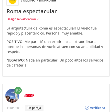
VUELING París-Roma
Puedes llegar o salir de los aeropuertos
Roma espectacular
de
París
en
taxi
, en
coche de alquiler
o propio (en ese
caso infórmate sobre los aparcamientos de las
Desglose valoración
diferentes terminales). Recuerda que Atrápalo te
ofrece la posibilidad de contratar traslados privados al
La arquitectura de Roma es espectacular! El vuelo fue
realizar la reserva de tu Vuelo + Hotel.
rapido y placentero co. Personal muy amable.
POSITIVO:
Me pareció una expdriencia extraordinaria
porque las personas de vuelo atraen con su amabilidad y
respeto.
NEGATIVO:
Nada en particular. Un poco altos los servicios
de cafeteria.
8.5
JORGE
Opinión
Verificada
11/05/2019
En pareja