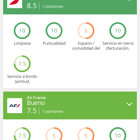
8.5
1
opiniones
10
10
5
10
Limpieza
Puntualidad
Espacio /
Servicio en tierra
comodidad del
(facturación,
asiento
embarque...)
7.5
Servicio a bordo
(actitud,
cuidado...)
Air France
Bueno
7.5
1
opiniones
7.5
5
5
10