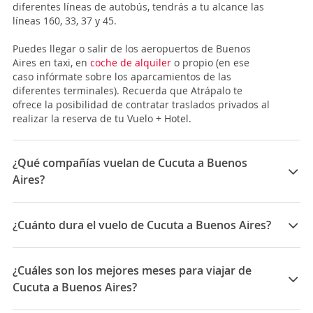
diferentes líneas de autobús, tendrás a tu alcance las
líneas 160, 33, 37 y 45.
Puedes llegar o salir de los aeropuertos de Buenos
Aires en taxi, en
coche de alquiler
o propio (en ese
caso infórmate sobre los aparcamientos de las
diferentes terminales). Recuerda que Atrápalo te
ofrece la posibilidad de contratar traslados privados al
realizar la reserva de tu Vuelo + Hotel.
¿Qué compañías vuelan de Cucuta a Buenos
Aires?
Las compañías que vuelan de Cucuta a Buenos Aires
son: LATAM Airlines, Avianca, Aerolineas Argentinas,
¿Cuánto dura el vuelo de Cucuta a Buenos Aires?
JetSmart, Copa Airlines, Air Canada
La duración media para viajar entre Cucuta y Buenos
Aires es 11:49
¿Cuáles son los mejores meses para viajar de
Cucuta a Buenos Aires?
Los mejores meses para viajar de Cucuta a Buenos