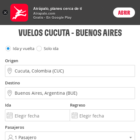
Vuelos
Atrápalo, planes cerca de ti
×
ABRIR
Login
Atrapalo.com
Gratis - En Google Play
VUELOS CUCUTA - BUENOS AIRES
Ida y vuelta
Solo ida
Origen
Destino
Ida
Regreso
Pasajeros