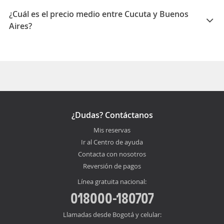
Aires son Agosto, Mayo, Septiembre
¿Cuál es el precio medio entre Cucuta y Buenos
Aires?
El precio medio para viajar entre Cucuta y Buenos
Aires es 2700451 COP
¿Dudas? Contáctanos
Mis reservas
Ir al Centro de ayuda
Contacta con nosotros
Reversión de pagos
Línea gratuita nacional:
018000-180707
Llamadas desde Bogotá y celular: