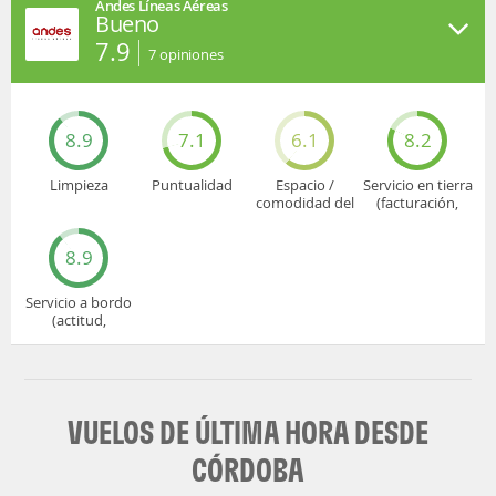
Andes Líneas Aéreas
Bueno
7.9
7
opiniones
8.9
7.1
6.1
8.2
Limpieza
Puntualidad
Espacio /
Servicio en tierra
comodidad del
(facturación,
asiento
embarque...)
8.9
Servicio a bordo
(actitud,
cuidado...)
VUELOS DE ÚLTIMA HORA DESDE
CÓRDOBA