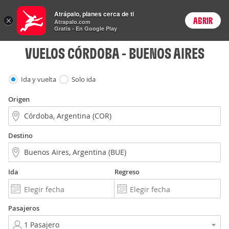
Vuelos
Atrápalo, planes cerca de ti
×
ABRIR
Login
Atrapalo.com
Gratis - En Google Play
VUELOS CÓRDOBA - BUENOS AIRES
Ida y vuelta
Solo ida
Origen
Destino
Ida
Regreso
Pasajeros