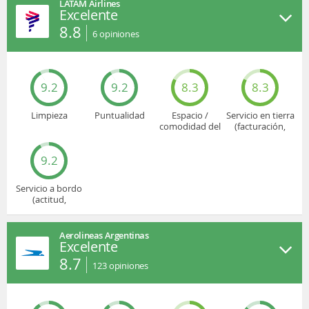
LATAM Airlines
Excelente
8.8
6
opiniones
9.2
9.2
8.3
8.3
Limpieza
Puntualidad
Espacio /
Servicio en tierra
comodidad del
(facturación,
asiento
embarque...)
9.2
Servicio a bordo
(actitud,
cuidado...)
Aerolineas Argentinas
Excelente
8.7
123
opiniones