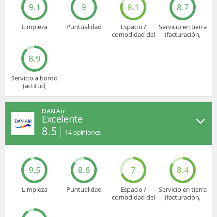
9.1
9
8.1
8.7
Limpieza
Puntualidad
Espacio /
Servicio en tierra
comodidad del
(facturación,
asiento
embarque...)
8.9
Servicio a bordo
(actitud,
cuidado...)
DAN Air
Excelente
8.5
14
opiniones
9.5
8.6
7
8.4
Limpieza
Puntualidad
Espacio /
Servicio en tierra
comodidad del
(facturación,
asiento
embarque...)