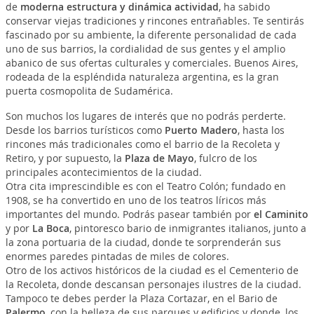
de
moderna estructura y dinámica actividad
, ha sabido
conservar viejas tradiciones y rincones entrañables. Te sentirás
fascinado por su ambiente, la diferente personalidad de cada
uno de sus barrios, la cordialidad de sus gentes y el amplio
abanico de sus ofertas culturales y comerciales. Buenos Aires,
rodeada de la espléndida naturaleza argentina, es la gran
puerta cosmopolita de Sudamérica.
Son muchos los lugares de interés que no podrás perderte.
Desde los barrios turísticos como
Puerto Madero
, hasta los
rincones más tradicionales como el barrio de la Recoleta y
Retiro, y por supuesto, la
Plaza de Mayo
, fulcro de los
principales acontecimientos de la ciudad.
Otra cita imprescindible es con el Teatro Colón; fundado en
1908, se ha convertido en uno de los teatros líricos más
importantes del mundo. Podrás pasear también por
el Caminito
y por
La Boca
, pintoresco bario de inmigrantes italianos, junto a
la zona portuaria de la ciudad, donde te sorprenderán sus
enormes paredes pintadas de miles de colores.
Otro de los activos históricos de la ciudad es el Cementerio de
la Recoleta, donde descansan personajes ilustres de la ciudad.
Tampoco te debes perder la Plaza Cortazar, en el Bario de
Palermo
, con la belleza de sus parques y edificios y donde, los