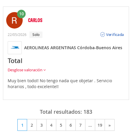
10
CARLOS
Opinión
Verificada
22/05/2026
Solo
AEROLINEAS ARGENTINAS Córdoba-Buenos Aires
Total
Desglose valoración
Muy bien todo!! No tengo nada que objetar . Servicio
horarios , todo excelente!!
Total resultados:
183
1
2
3
4
5
6
7
...
19
»