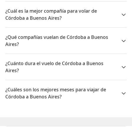
¿Cuál es la mejor compañía para volar de
Córdoba a Buenos Aires?
Las mejores compañías para viajar entre Córdoba y
Buenos Aires son: LATAM Airlines, Aerolineas
¿Qué compañías vuelan de Córdoba a Buenos
Argentinas, DAN Air, Andes Líneas Aéreas
Aires?
Las compañías que vuelan de Córdoba a Buenos Aires
son: Aerolineas Argentinas, Flybondi, JetSmart,
¿Cuánto dura el vuelo de Córdoba a Buenos
Norwegian Air, LATAM Airlines, Andes Líneas Aéreas,
Aires?
JetSmart Peru
La duración media para viajar entre Córdoba y Buenos
Aires es 01:15
¿Cuáles son los mejores meses para viajar de
Córdoba a Buenos Aires?
Los mejores meses para viajar de Córdoba a Buenos
Aires son Agosto, Septiembre, Julio