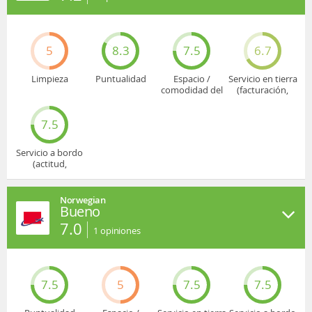
5
8.3
7.5
6.7
Limpieza
Puntualidad
Espacio /
Servicio en tierra
comodidad del
(facturación,
asiento
embarque...)
7.5
Servicio a bordo
(actitud,
cuidado...)
Norwegian
Bueno
7.0
1
opiniones
7.5
5
7.5
7.5