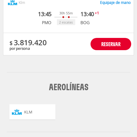
Klm
Equipaje de mano
13:45
13:40
+1
30h 55m
PMO
BOG
2 escalas
3.819.420
$
RESERVAR
por persona
AEROLÍNEAS
KLM