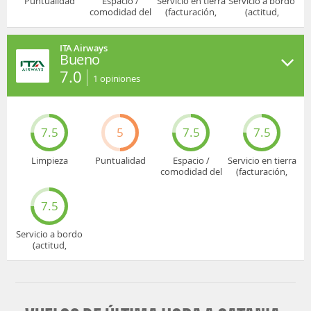
Puntualidad
Espacio /
Servicio en tierra
Servicio a bordo
comodidad del
(facturación,
(actitud,
asiento
embarque...)
cuidado...)
ITA Airways
Bueno
7.0
1
opiniones
7.5
5
7.5
7.5
Limpieza
Puntualidad
Espacio /
Servicio en tierra
comodidad del
(facturación,
asiento
embarque...)
7.5
Servicio a bordo
(actitud,
cuidado...)