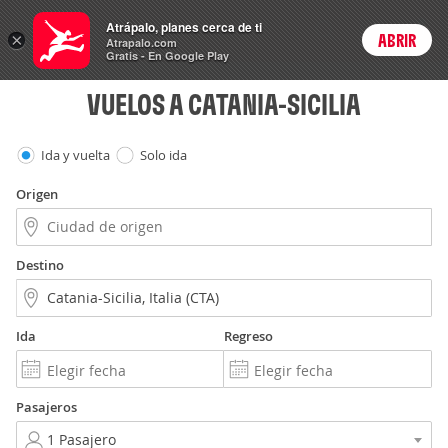
Vuelos
Atrápalo, planes cerca de ti
×
ABRIR
Login
Atrapalo.com
Gratis - En Google Play
VUELOS A CATANIA-SICILIA
Ida y vuelta
Solo ida
Origen
Destino
Ida
Regreso
Pasajeros