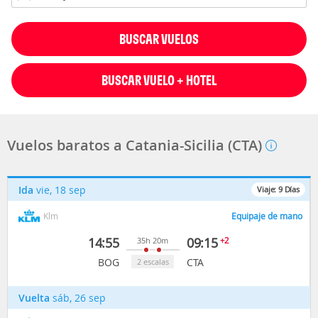
BUSCAR VUELOS
BUSCAR VUELO + HOTEL
Vuelos baratos a Catania-Sicilia (CTA)
Ida
vie, 18 sep
Viaje:
9
Días
Klm
Equipaje de mano
14:55
09:15
+2
35h 20m
BOG
CTA
2 escalas
Vuelta
sáb, 26 sep