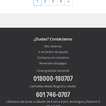
1
2
3
4
»
¿Dudas? Contáctanos
Mis reservas
Ir al Centro de ayuda
Contacta con nosotros
Reversión de pagos
Línea gratuita nacional:
018000-180707
Llamadas desde Bogotá y celular:
601 746-0707
Llámanos de lunes a sábado de 8 am a 6 pm, domingos y festivos 9
am a 1 pm