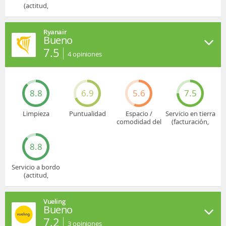
(actitud,
cuidado...)
Ryanair
Bueno
7.5
4
opiniones
8.8
6.9
5.6
7.5
Limpieza
Puntualidad
Espacio /
Servicio en tierra
comodidad del
(facturación,
asiento
embarque...)
8.8
Servicio a bordo
(actitud,
cuidado...)
Vueling
Bueno
7.2
3
opiniones