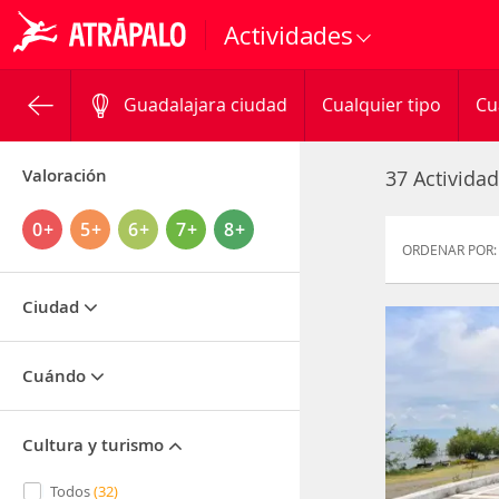
Actividades
Guadalajara ciudad
Cualquier tipo
Cu
Valoración
37 Activida
0+
5+
6+
7+
8+
ORDENAR POR:
Ciudad
Cuándo
Cultura y turismo
Todos
(32)