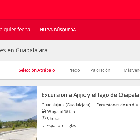
alquier fecha
NUEVA BÚSQUEDA
des en Guadalajara
Selección Atrápalo
Precio
Valoración
Más ven
Excursión a Ajijic y el lago de Chapala
Guadalajara (Guadalajara)
Excursiones de un día
08 ago al 08 feb
8 horas
Español e inglés