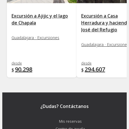
Excursión a Ajijic y el lago
Excursión a Casa
de Chapala
Herradura y haciend
José del Refugio
Guadalajara · Excursiones
Guadalajara · Excursiones
desde
desde
90.298
294.607
$
$
¿Dudas? Contáctanos
Mis reservas
Centro de ayuda