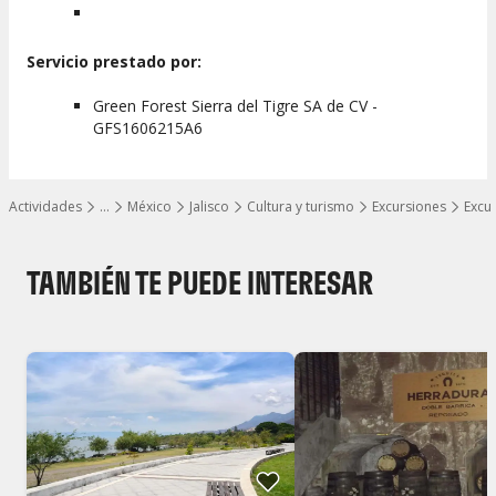
Servicio prestado por:
Green Forest Sierra del Tigre SA de CV -
GFS1606215A6
Actividades
…
México
Jalisco
Cultura y turismo
Excursiones
Excu
Mostrar todos los niveles
TAMBIÉN TE PUEDE INTERESAR