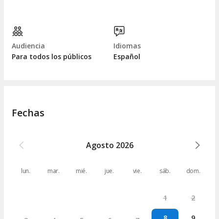
Audiencia
Idiomas
Para todos los públicos
Español
Fechas
Agosto
2026
lun.
mar.
mié.
jue.
vie.
sáb.
dom.
1
2
8
9