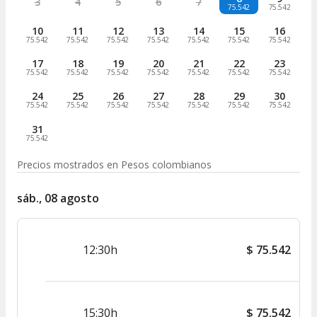
3
4
5
6
7
75.542
75.542
10
11
12
13
14
15
16
75.542
75.542
75.542
75.542
75.542
75.542
75.542
17
18
19
20
21
22
23
75.542
75.542
75.542
75.542
75.542
75.542
75.542
24
25
26
27
28
29
30
75.542
75.542
75.542
75.542
75.542
75.542
75.542
31
75.542
Precios mostrados en
Pesos colombianos
sáb., 08 agosto
12:30h
$
75.542
15:30h
$
75.542