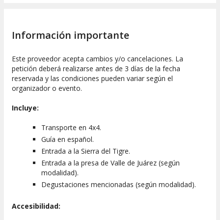
DURACIÓN
Es importante tener en cuenta que la duración de la
excursión puede variar según la organización y las
Información importante
condiciones del tráfico.
CÓMO FUNCIONA?
Este proveedor acepta cambios y/o cancelaciones. La
petición deberá realizarse antes de 3 días de la fecha
Los participantes deberán reunirse en el punto indicado para
reservada y las condiciones pueden variar según el
iniciar la excursión. La actividad incluye el transporte a los
organizador o evento.
diferentes puntos de interés, las visitas guiadas a las fábricas
de queso y conservas, así como las degustaciones
Incluye:
mencionadas. No se incluye el transporte hasta el punto de
reunión.
Transporte en 4x4.
Guía en español.
El lugar de encuentro se encuentra en el
número 24 de la
Entrada a la Sierra del Tigre.
calle Constitución Mexicana
. Es recomendable llegar con
tiempo suficiente para evitar retrasos en el inicio de la
Entrada a la presa de Valle de Juárez (según
actividad.
modalidad).
Degustaciones mencionadas (según modalidad).
Accesibilidad: