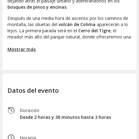
dejando atrás el paisaje urbano y adentrándonos en los
bosques de pinos y encinas
.
Después de una media hora de ascenso por los caminos de
montaña, las siluetas del
volcán de Colima
aparecerán a lo
lejos. La primera parada será en el
Cerro del Tigre
, el
mirador más alto del parque natural, donde ofreceremos una
vista panorámica de la presa de Valle de Juárez durante
aproximadamente 10 minutos.
Mostrar más
A continuación, viajaremos por media hora hasta llegar a la
Casa de los Gallos
, una fábrica familiar de
quesos
artesanales
. Durante 30 minutos, conoceremos el proceso
de producción y cómo la leche fresca se transforma en un
curado perfecto.
Datos del evento
La siguiente parada será en la
fábrica de conservas Cola
Blanca
, donde aprenderemos cómo se elaboran productos
locales como el
rompope
,
dulce de leche
y
ponche de
Duración
frutas
. La degustación de estos productos será un
Desde 2 horas y 30 minutos hasta 3 horas
momento destacado de la visita.
Finalmente, después de dos horas y media de excursión,
Horario
regresaremos al punto de encuentro inicial en Mazamitla.