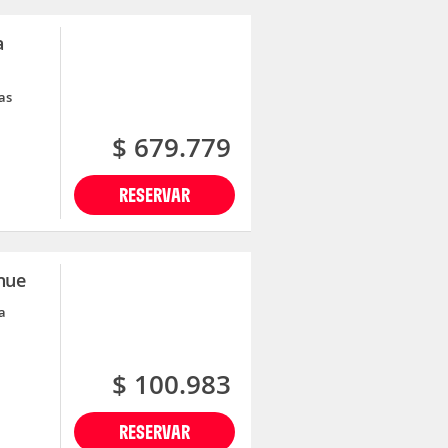
a
as
$ 679.779
RESERVAR
ihue
a
$ 100.983
RESERVAR