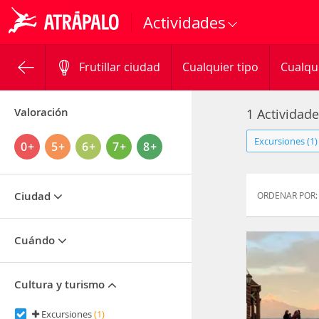
Actividades
Frutillar ciudad
Cualquier tipo
Cualqu
Valoración
1 Actividade
Excursiones (1)
0+
5+
6+
7+
8+
Ciudad
ORDENAR POR:
Cuándo
Cultura y turismo
Excursiones
(1)