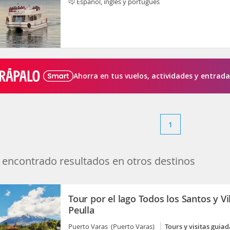
Español, inglés y portugués
Ahorra en tus vuelos, actividades y entrada
1
encontrado resultados en otros destinos
Tour por el lago Todos los Santos y Vi
Peulla
Puerto Varas (Puerto Varas)
Tours y visitas guiad