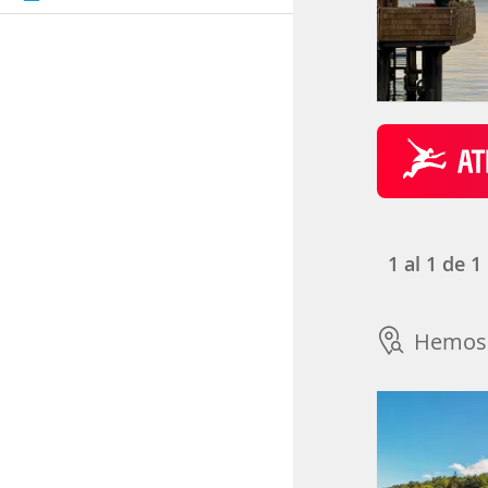
1
al
1
de
1
Hemos 