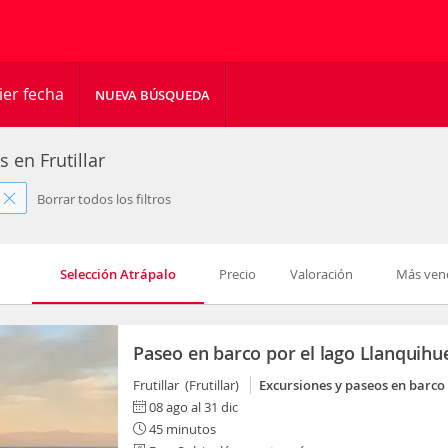
ier fecha
NUEVA BÚSQUEDA
s en Frutillar
Borrar todos los filtros
Selección Atrápalo
Precio
Valoración
Más ven
Paseo en barco por el lago Llanquihu
Frutillar (Frutillar)
Excursiones y paseos en barco
08 ago al 31 dic
45 minutos