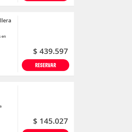
llera
s en
$ 439.597
RESERVAR
a
$ 145.027