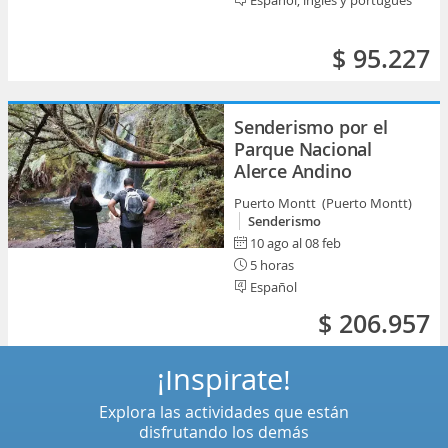
Español, inglés y portugués
$ 95.227
Senderismo por el
Parque Nacional
Alerce Andino
Puerto Montt (Puerto Montt)
Senderismo
10 ago al 08 feb
5 horas
Español
$ 206.957
¡Inspírate!
Explora las actividades que están
disfrutando los demás