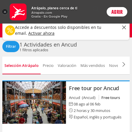
Actividades
Atrápalo, planes cerca de ti
×
ABRIR
Login
Atrapalo.com
Gratis - En Google Play
Ancud ciudad
CAMBIAR
Accede a descuentos solo disponibles en tu
Cualquier tipo
Cualquier fecha
email.
Activar ahora
1 Actividades en Ancud
Filtrar
1
filtros aplicados
Selección Atrápalo
Precio
Valoración
Más vendidos
Novedad
D
Free tour por Ancud
Ancud (Ancud)
Free tours
08 ago al 06 feb
2 horas y 30 minutos
Español, inglés y portugués