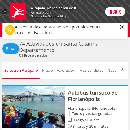
Actividades
Atrápalo, planes cerca de ti
×
ABRIR
Login
Atrapalo.com
Gratis - En Google Play
Santa Catarina
CAMBIAR
Accede a descuentos solo disponibles en tu
Cualquier tipo
Cualquier fecha
email.
Activar ahora
74 Actividades en Santa Catarina
Filtrar
Departamento
0
filtros aplicados
Selección Atrápalo
Precio
Valoración
Más vendidos
Novedad
D
Autobús turístico de
Florianópolis
Florianópolis (Florianópolis)
Tours y visitas guiadas
08 ago al 31 oct
8 horas y 30 minutos