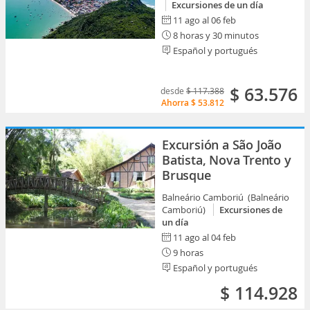
Excursiones de un día
11 ago al 06 feb
8 horas y 30 minutos
Español y portugués
$ 63.576
desde
$ 117.388
Ahorra
$ 53.812
Excursión a São João
Batista, Nova Trento y
Brusque
Balneário Camboriú (Balneário
Camboriú)
Excursiones de
un día
11 ago al 04 feb
9 horas
Español y portugués
$ 114.928