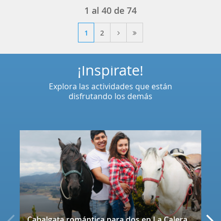
1
al
40
de
74
1
2
¡Inspírate!
Explora las actividades que están
disfrutando los demás
Cabalgata romántica para dos en La Calera con decoración