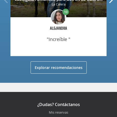
La Calera
10
ALEJANDRA
"increíble "
Explorar recomendaciones
¿Dudas? Contáctanos
Mis reservas