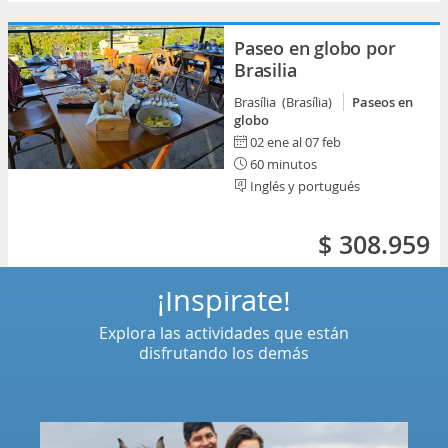
Paseo en globo por
Brasilia
Brasília (Brasília)
Paseos en
globo
02 ene al 07 feb
60 minutos
Inglés y portugués
$ 308.959
¡Inspírate!
Explora las actividades que están
disfrutando los demás