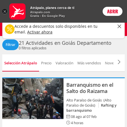
Actividades
Atrápalo, planes cerca de ti
×
ABRIR
Login
Atrapalo.com
Gratis - En Google Play
Goiás
CAMBIAR
Accede a descuentos solo disponibles en tu
Cualquier tipo
Cualquier fecha
email.
Activar ahora
21 Actividades en Goiás Departamento
Filtrar
0
filtros aplicados
Selección Atrápalo
Precio
Valoración
Más vendidos
Novedad
D
Barranquismo en el
Salto do Raizama
Alto Paraíso de Goiás (Alto
Paraíso de Goiás)
Rafting y
barranquismo
08 ago al 07 feb
4 horas