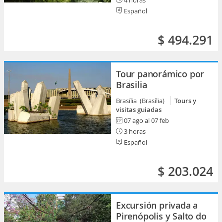
4 horas
Español
$ 494.291
Tour panorámico por
Brasilia
Brasília (Brasília)
Tours y
visitas guiadas
07 ago al 07 feb
3 horas
Español
$ 203.024
Excursión privada a
Pirenópolis y Salto do