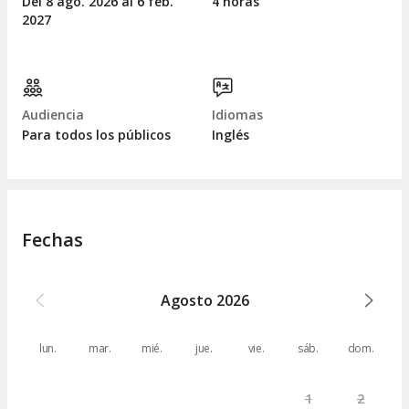
Del 8
ago.
2026 al 6
feb.
4 horas
2027
Audiencia
Idiomas
Para todos los públicos
Inglés
Fechas
Agosto
2026
lun.
mar.
mié.
jue.
vie.
sáb.
dom.
1
2