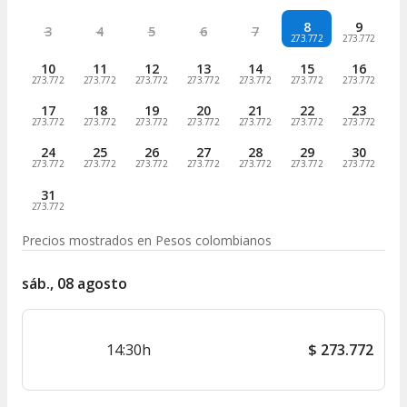
8
9
3
4
5
6
7
273.772
273.772
10
11
12
13
14
15
16
273.772
273.772
273.772
273.772
273.772
273.772
273.772
17
18
19
20
21
22
23
273.772
273.772
273.772
273.772
273.772
273.772
273.772
24
25
26
27
28
29
30
273.772
273.772
273.772
273.772
273.772
273.772
273.772
31
273.772
Precios mostrados en
Pesos colombianos
sáb., 08 agosto
14:30h
$
273.772