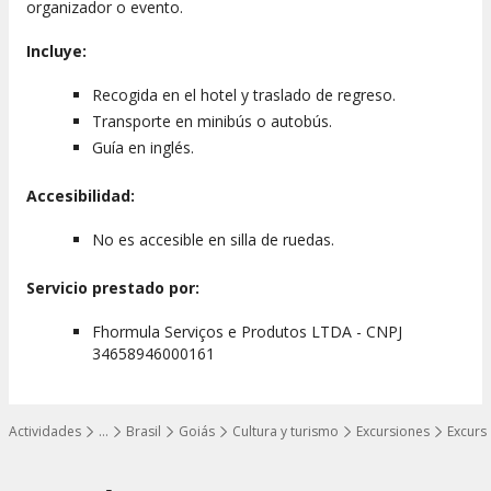
organizador o evento.
Incluye:
Recogida en el hotel y traslado de regreso.
Transporte en minibús o autobús.
Guía en inglés.
Accesibilidad:
No es accesible en silla de ruedas.
Servicio prestado por:
Fhormula Serviços e Produtos LTDA - CNPJ
34658946000161
Actividades
…
Brasil
Goiás
Cultura y turismo
Excursiones
Excurs
Mostrar todos los niveles