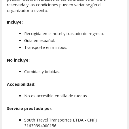
encuentro específico.
reservada y las condiciones pueden variar según el
organizador o evento.
Información práctica relevante
Incluye:
Es recomendable llevar protector solar, ropa cómoda y una
botella de agua para mantener la hidratación durante la
Recogida en el hotel y traslado de regreso.
excursión. Aprovechad al máximo esta escapada y disfrutad
de la belleza natural que ofrece la región.
Guía en español.
Transporte en minibús.
No incluye:
Comidas y bebidas.
Accesibilidad:
No es accesible en silla de ruedas.
Servicio prestado por:
South Travel Transportes LTDA - CNPJ
31639394000156