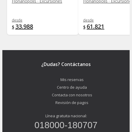
Florianópolis · Excursiones
Florianópolis · Excursione
desde
desde
33.988
61.821
$
$
¿Dudas? Contáctanos
Mis reservas
Centro de ayuda
Contacta con nosotros
Revisión de pagos
Línea gratuita nacional:
018000-180707