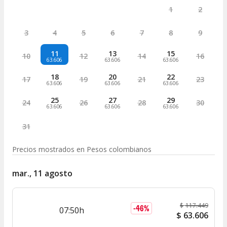
1
2
3
4
5
6
7
8
9
11
13
15
10
12
14
16
63.606
63.606
63.606
18
20
22
17
19
21
23
63.606
63.606
63.606
25
27
29
24
26
28
30
63.606
63.606
63.606
31
Precios mostrados en
Pesos colombianos
mar., 11 agosto
$
117.449
-
46
%
07:50h
$
63.606