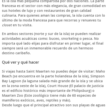
Es la isla más pequeña compartida por dos naciones. La parte
francesa es el sector con más elegancia, de gran comodidad en
sus hoteles de lujo y con restaurantes de gran calidad
culinaria. Para quienes aman las compras, la isla cuenta con lo
último de la moda francesa para que recorras y renueves tu
closet
en tu visita.
En ambos sectores (norte y sur de la isla) se pueden realizar
actividades acuáticas como: buceo, snorkeling o pesca. No
importa qué lado elijas para disfrutar en primer lugar, el final
siempre será un inmemorable recuerdo de un hermoso
destino caribeño.
Qué ver y qué hacer
Si viajas hasta Saint Maarten no puedes dejar de visitar:
Maho
Beach
(se encuentra en la parte holandesa de la isla),
Simpson
Bay Lagoo
n (la laguna salada más grande de la isla y se ubica
en la zona oeste de la isla),
Court House
(El palacio de justicia
es el edificio histórico más importante de Philipsburg) o
Maarten Zoo
(Este zoológico tiene más de 60 especies de
mamíferos exóticos, aves, reptiles y más).
Desde luego que el principal atractivo son sus
playas de aguas