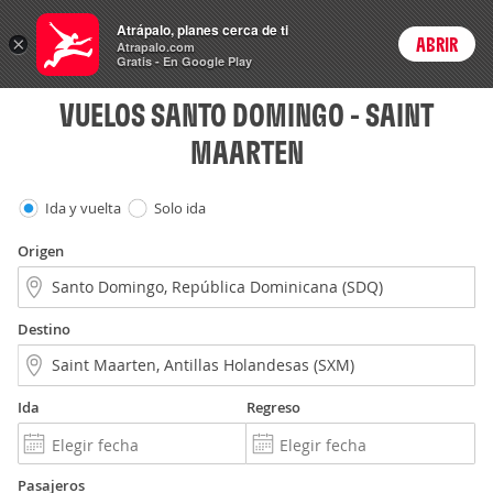
Vuelos
Atrápalo, planes cerca de ti
×
ABRIR
Login
Atrapalo.com
Gratis - En Google Play
VUELOS SANTO DOMINGO - SAINT
MAARTEN
Ida y vuelta
Solo ida
Origen
Destino
Ida
Regreso
Pasajeros