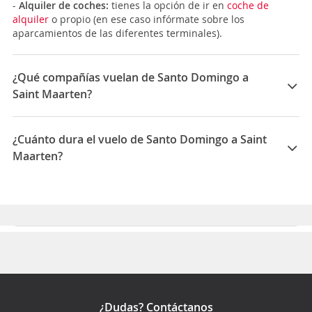
-
Alquiler de coches:
tienes la opción de ir en
coche de
alquiler
o propio (en ese caso infórmate sobre los
aparcamientos de las diferentes terminales).
¿Qué compañías vuelan de Santo Domingo a
Saint Maarten?
Las compañías que vuelan de Santo Domingo a Saint
Maarten son: Hahn Air Businessline, Hahn Air
¿Cuánto dura el vuelo de Santo Domingo a Saint
Technologies, APG Airlines
Maarten?
La duración media para viajar entre Santo Domingo y
Saint Maarten es 20:16
¿Dudas? Contáctanos