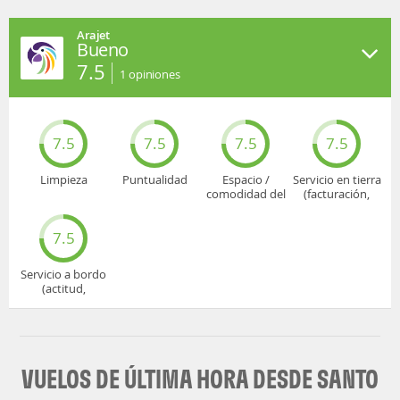
Arajet
Bueno
7.5
1
opiniones
7.5
7.5
7.5
7.5
Limpieza
Puntualidad
Espacio /
Servicio en tierra
comodidad del
(facturación,
asiento
embarque...)
7.5
Servicio a bordo
(actitud,
cuidado...)
VUELOS DE ÚLTIMA HORA DESDE SANTO