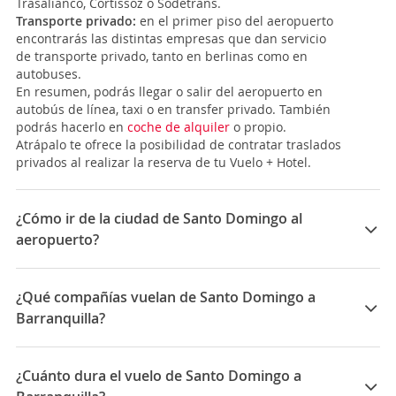
Trasalianco, Cortissoz o Sodetrans.
Transporte privado:
en el primer piso del aeropuerto
encontrarás las distintas empresas que dan servicio
de transporte privado, tanto en berlinas como en
autobuses.
En resumen, podrás llegar o salir del aeropuerto en
autobús de línea, taxi o en transfer privado. También
podrás hacerlo en
coche de alquiler
o propio.
Atrápalo te ofrece la posibilidad de contratar traslados
privados al realizar la reserva de tu Vuelo + Hotel.
¿Cómo ir de la ciudad de Santo Domingo al
aeropuerto?
El
Aeropuerto Internacional Las Américas - Dr. José
Francisco Peña Gómez
está a unos 32 Km de distancia
¿Qué compañías vuelan de Santo Domingo a
de
Santo Domingo
. Es una de las principales y
Barranquilla?
mayores terminales aéreas de la República
Dominicana. ¿Qué opciones de transporte tienes para
Las compañías que vuelan de Santo Domingo a
llegar al centro de Santo Domingo?
Barranquilla son: Arajet, Avianca
¿Cuánto dura el vuelo de Santo Domingo a
-
Autobús:
tienes la
Asochombcam
, que es la
asociación de chóferes y cobradores de minibuses de