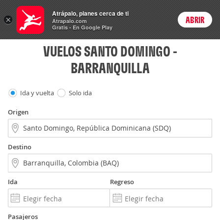
Vuelos
Atrápalo, planes cerca de ti
×
ABRIR
Login
Atrapalo.com
Gratis - En Google Play
VUELOS SANTO DOMINGO -
BARRANQUILLA
Ida y vuelta
Solo ida
Origen
Destino
Ida
Regreso
Pasajeros