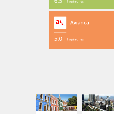
6.5
1
opiniones
Avianca
5.0
1
opiniones