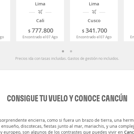
Lima
Lima
Cali
Cusco
777.800
341.700
$
$
Ago
Encontrado el 07 Ago
Encontrado el 07 Ago
En
Precios ida con tasas incluidas. Gastos de gestión no incluidos.
CONSIGUE TU VUELO Y CONOCE CANCÚN
 sorprendente encierra, como si fuera un brazo de tierra, una her
ensueño, discotecas, fiestas junto al mar, mariachis, y una comple
y europeo, son algunos de los contrastes que puedes vivir en
Can