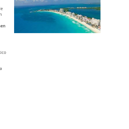
de
n
hen
ico
a