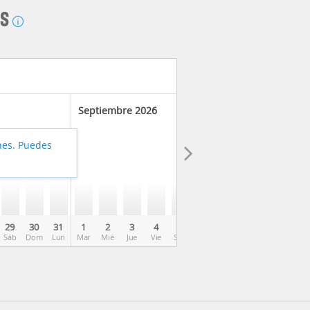
AS
Septiembre 2026
hes. Puedes
29
30
31
1
2
3
4
5
6
7
8
9
10
Sáb
Dom
Lun
Mar
Mié
Jue
Vie
Sáb
Dom
Lun
Mar
Mié
Jue