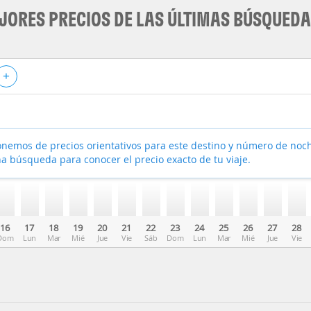
JORES PRECIOS DE LAS ÚLTIMAS BÚSQUED
+
nemos de precios orientativos para este destino y número de noc
a búsqueda para conocer el precio exacto de tu viaje.
16
17
18
19
20
21
22
23
24
25
26
27
28
Dom
Lun
Mar
Mié
Jue
Vie
Sáb
Dom
Lun
Mar
Mié
Jue
Vie