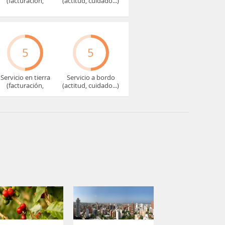
(facturación,
(actitud, cuidado...)
embarque...)
5
5
Servicio en tierra
Servicio a bordo
(facturación,
(actitud, cuidado...)
embarque...)