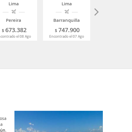
Lima
Lima
Lima
Pereira
Barranquilla
Bucaramang
673.382
747.900
718.10
$
$
$
contrado el 08 Ago
Encontrado el 07 Ago
Encontrado el 07 
mosa
ja
cún
.