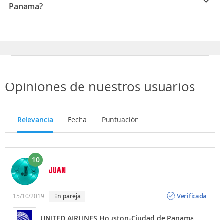
Panama?
La duración media para viajar entre Houston y Ciudad
de Panama es 09:45
Opiniones de nuestros usuarios
Relevancia
Fecha
Puntuación
10
JUAN
Opinión
Verificada
15/10/2019
En pareja
UNITED AIRLINES Houston-Ciudad de Panama