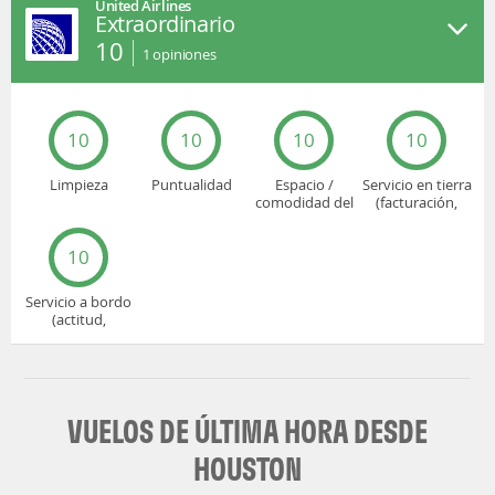
United Airlines
Extraordinario
10
1
opiniones
10
10
10
10
Limpieza
Puntualidad
Espacio /
Servicio en tierra
comodidad del
(facturación,
asiento
embarque...)
10
Servicio a bordo
(actitud,
cuidado...)
VUELOS DE ÚLTIMA HORA DESDE
HOUSTON