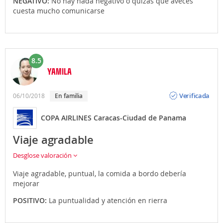
NEGATIVO:
No hay nada negativo o quizás que aveces
cuesta mucho comunicarse
8.5
YAMILA
Opinión
Verificada
06/10/2018
En familia
COPA AIRLINES Caracas-Ciudad de Panama
Viaje agradable
Desglose valoración
Viaje agradable, puntual, la comida a bordo debería
mejorar
POSITIVO:
La puntualidad y atención en rierra