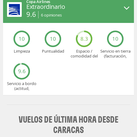
Copa Airlines
Extraordinario
9.6
6
opiniones
10
10
8.3
10
Limpieza
Puntualidad
Espacio /
Servicio en tierra
comodidad del
(facturación,
asiento
embarque...)
9.6
Servicio a bordo
(actitud,
cuidado...)
VUELOS DE ÚLTIMA HORA DESDE
CARACAS