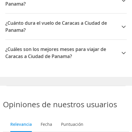
Panama?
Las compañías que vuelan de Caracas a Ciudad de
Panama son: Copa Airlines
¿Cuánto dura el vuelo de Caracas a Ciudad de
Panama?
La duración media para viajar entre Caracas y Ciudad
de Panama es 02:15
¿Cuáles son los mejores meses para viajar de
Caracas a Ciudad de Panama?
Los mejores meses para viajar de Caracas a Ciudad de
Panama son Julio, Marzo, Agosto
Opiniones de nuestros usuarios
Relevancia
Fecha
Puntuación