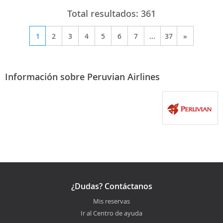
Total resultados:
361
1
2
3
4
5
6
7
...
37
»
Información sobre Peruvian Airlines
¿Dudas? Contáctanos
Mis reservas
Ir al Centro de ayuda