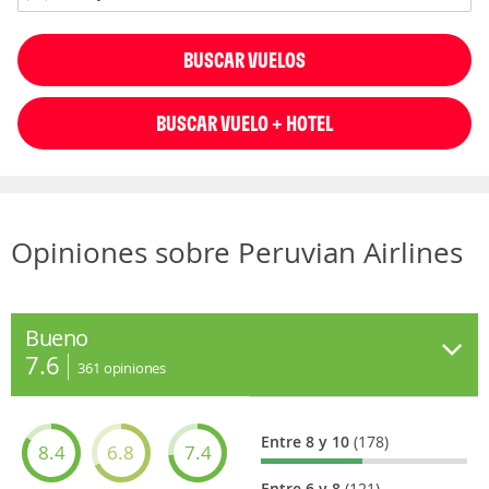
BUSCAR VUELOS
BUSCAR VUELO + HOTEL
Opiniones sobre Peruvian Airlines
Bueno
7.6
361
opiniones
Entre 8 y 10
(178)
8.4
6.8
7.4
Entre 6 y 8
(121)