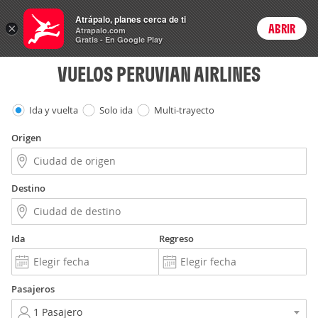
Vuelos
Atrápalo, planes cerca de ti
×
ABRIR
Login
Atrapalo.com
Gratis - En Google Play
VUELOS PERUVIAN AIRLINES
Ida y vuelta
Solo ida
Multi-trayecto
Origen
Destino
Ida
Regreso
Pasajeros