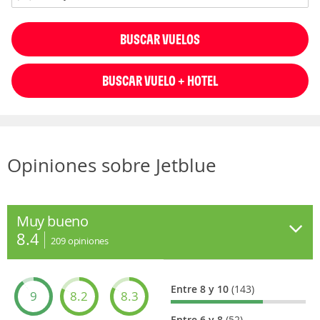
BUSCAR VUELOS
BUSCAR VUELO + HOTEL
Opiniones sobre Jetblue
Muy bueno
8.4
209
opiniones
Entre 8 y 10
(143)
9
8.2
8.3
Entre 6 y 8
(52)