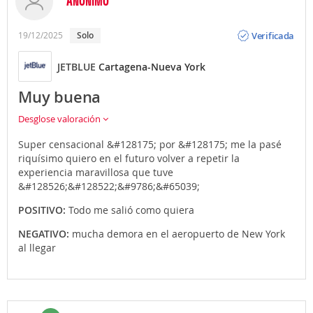
ANÓNIMO
Opinión
Verificada
19/12/2025
Solo
JETBLUE
Cartagena-Nueva York
Muy buena
Desglose valoración
Super censacional &#128175; por &#128175; me la pasé
riquísimo quiero en el futuro volver a repetir la
experiencia maravillosa que tuve
&#128526;&#128522;&#9786;&#65039;
POSITIVO:
Todo me salió como quiera
NEGATIVO:
mucha demora en el aeropuerto de New York
al llegar