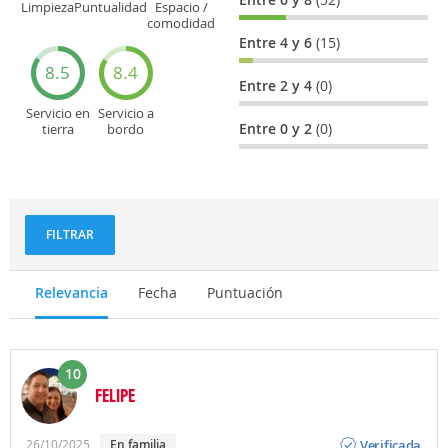
Limpieza
Puntualidad
Espacio /
comodidad
del asiento
Entre 4 y 6
(15)
8.5
8.4
Entre 2 y 4
(0)
Servicio en
Servicio a
Entre 0 y 2
(0)
tierra
bordo
(facturación,
(actitud,
embarque...)
cuidado...)
FILTRAR
Relevancia
Fecha
Puntuación
10
FELIPE
Opinión
Verificada
26/10/2025
En familia