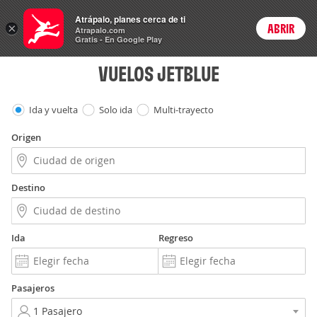
Vuelos
Atrápalo, planes cerca de ti
×
ABRIR
Login
Atrapalo.com
Gratis - En Google Play
VUELOS JETBLUE
Ida y vuelta
Solo ida
Multi-trayecto
Origen
Destino
Ida
Regreso
Pasajeros