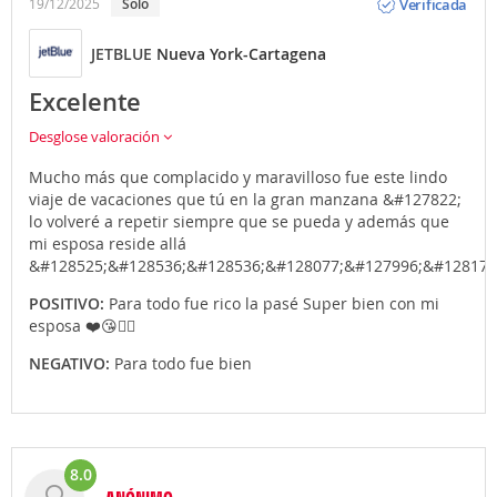
Verificada
19/12/2025
Solo
JETBLUE
Nueva York-Cartagena
Excelente
Desglose valoración
Mucho más que complacido y maravilloso fue este lindo
viaje de vacaciones que tú en la gran manzana &#127822;
lo volveré a repetir siempre que se pueda y además que
mi esposa reside allá
&#128525;&#128536;&#128536;&#128077;&#127996;&#128175
POSITIVO:
Para todo fue rico la pasé Super bien con mi
esposa ❤️😘👍🏼
NEGATIVO:
Para todo fue bien
8.0