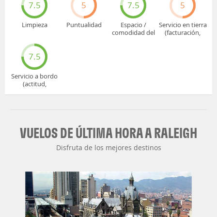
7.5
5
7.5
5
Limpieza
Puntualidad
Espacio /
Servicio en tierra
comodidad del
(facturación,
asiento
embarque...)
7.5
Servicio a bordo
(actitud,
cuidado...)
VUELOS DE ÚLTIMA HORA A RALEIGH
Disfruta de los mejores destinos