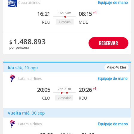
Copa airlines
Equipaje de mano
16:21
08:15
+1
16h 54m
RDU
MDE
1 escala
1.488.893
$
RESERVAR
por persona
Ida
sáb, 15 ago
Viaje:
46
Días
Latam airlines
Equipaje de mano
20:05
20:26
+1
23h 21m
CLO
RDU
2 escalas
Vuelta
mié, 30 sep
Latam airlines
Equipaje de mano