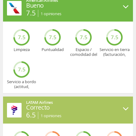
American Airlines
Bueno
7.5
1
opiniones
7.5
7.5
7.5
7.5
Limpieza
Puntualidad
Espacio /
Servicio en tierra
comodidad del
(facturación,
asiento
embarque...)
7.5
Servicio a bordo
(actitud,
cuidado...)
LATAM Airlines
Correcto
6.5
1
opiniones