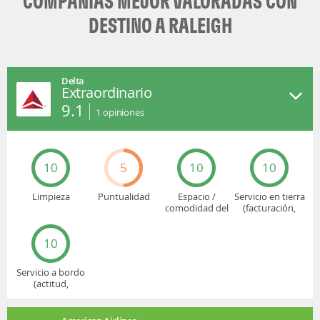
COMPAÑÍAS MEJOR VALORADAS CON
DESTINO A RALEIGH
Delta
Extraordinario
9.1
1
opiniones
10
5
10
10
Limpieza
Puntualidad
Espacio /
Servicio en tierra
comodidad del
(facturación,
asiento
embarque...)
10
Servicio a bordo
(actitud,
cuidado...)