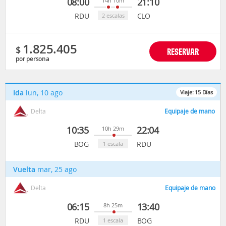
08:00
21:10
14h 10m
RDU
CLO
2 escalas
1.825.405
$
RESERVAR
por persona
Ida
lun, 10 ago
Viaje:
15
Días
Delta
Equipaje de mano
10:35
22:04
10h 29m
BOG
RDU
1 escala
Vuelta
mar, 25 ago
Delta
Equipaje de mano
06:15
13:40
8h 25m
RDU
BOG
1 escala