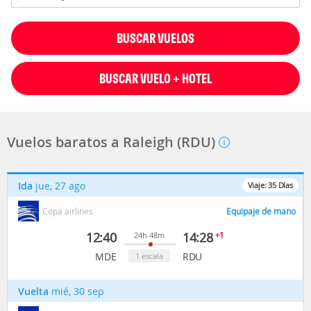
BUSCAR VUELOS
BUSCAR VUELO + HOTEL
Vuelos baratos a Raleigh (RDU)
Ida
jue, 27 ago
Viaje:
35
Días
Copa airlines
Equipaje de mano
12:40
14:28
+1
24h 48m
MDE
RDU
1 escala
Vuelta
mié, 30 sep