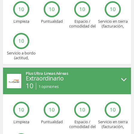
10
10
10
10
Limpieza
Puntualidad
Espacio /
Servicio en tierra
comodidad del
(facturación,
asiento
embarque...)
10
Servicio a bordo
(actitud,
cuidado...)
Plus Ultra Lineas Aéreas
Extraordinario
10
1
opiniones
10
10
10
10
Limpieza
Puntualidad
Espacio /
Servicio en tierra
comodidad del
(facturación,
asiento
embarque...)