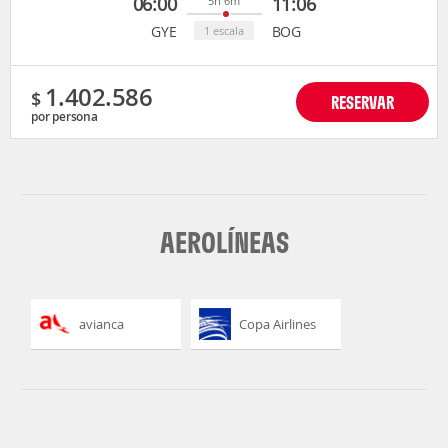
06:00
11:06
5h 6m
GYE
BOG
1 escala
1.402.586
$
RESERVAR
por persona
AEROLÍNEAS
avianca
Copa Airlines