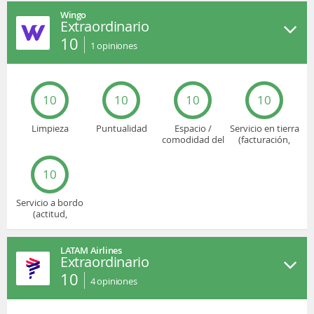
Wingo
Extraordinario
10
1
opiniones
10
10
10
10
Limpieza
Puntualidad
Espacio /
Servicio en tierra
comodidad del
(facturación,
asiento
embarque...)
10
Servicio a bordo
(actitud,
cuidado...)
LATAM Airlines
Extraordinario
10
4
opiniones