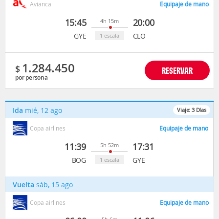
Avianca
Equipaje de mano
15:45
20:00
4h 15m
GYE
CLO
1 escala
1.284.450
$
RESERVAR
por persona
Ida
mié, 12 ago
Viaje:
3
Días
Copa airlines
Equipaje de mano
11:39
17:31
5h 52m
BOG
GYE
1 escala
Vuelta
sáb, 15 ago
Copa airlines
Equipaje de mano