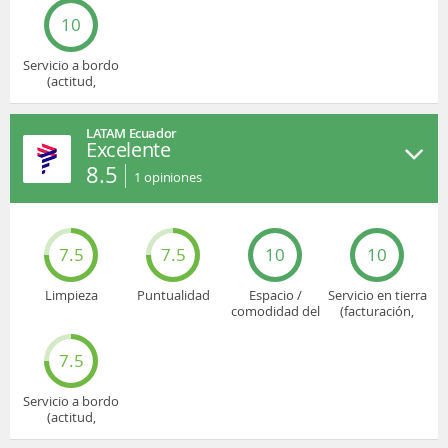
10
Servicio a bordo
(actitud,
cuidado...)
LATAM Ecuador
Excelente
8.5
1
opiniones
7.5
7.5
10
10
Limpieza
Puntualidad
Espacio /
Servicio en tierra
comodidad del
(facturación,
asiento
embarque...)
7.5
Servicio a bordo
(actitud,
cuidado...)