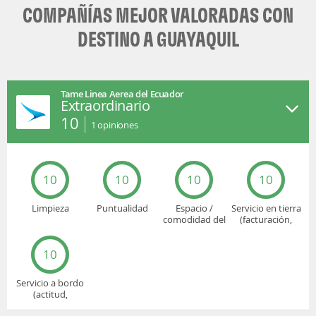
COMPAÑÍAS MEJOR VALORADAS CON
DESTINO A GUAYAQUIL
Tame Linea Aerea del Ecuador
Extraordinario
10
1
opiniones
10
10
10
10
Limpieza
Puntualidad
Espacio /
Servicio en tierra
comodidad del
(facturación,
asiento
embarque...)
10
Servicio a bordo
(actitud,
cuidado...)