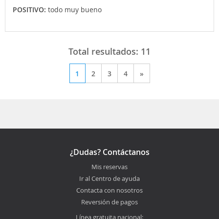
POSITIVO:
todo muy bueno
Total resultados:
11
1
2
3
4
»
¿Dudas? Contáctanos
Mis reservas
Ir al Centro de ayuda
Contacta con nosotros
Reversión de pagos
Línea gratuita nacional: