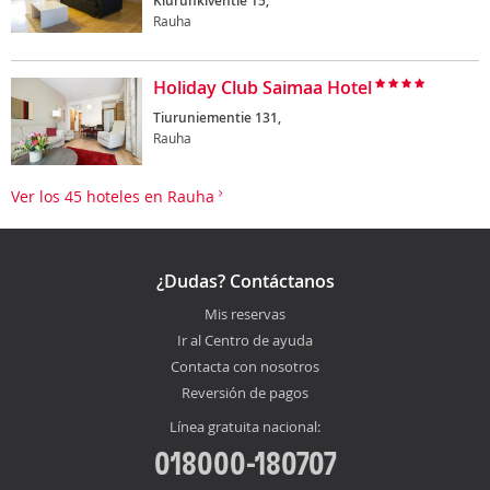
Kiurunkiventie 15,
Rauha
Holiday Club Saimaa Hotel
Tiuruniementie 131,
Rauha
Ver los 45 hoteles en Rauha
¿Dudas? Contáctanos
Mis reservas
Ir al Centro de ayuda
Contacta con nosotros
Reversión de pagos
Línea gratuita nacional:
018000-180707