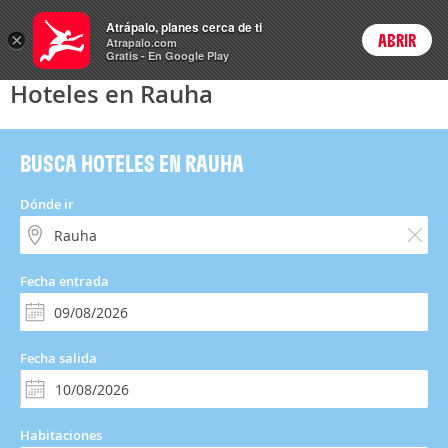
Hoteles
Atrápalo, planes cerca de ti
×
ABRIR
Login
Atrapalo.com
Gratis - En Google Play
Hoteles en Rauha
BUSCA HOTELES EN RAUHA
Dónde ir
Fecha entrada
Fecha salida
Habitaciones