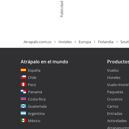
Publicidad
Atrapalo.com.co
Hoteles
Europa
Finlandia
Sout
Atrápalo en el mundo
Producto
España
Vuelos
Chile
Hoteles
Perú
Vuelo+Hotel
Panamá
Paquetes
Costa Rica
Cruceros
Guatemala
Carros
Argentina
Entradas
México
Actividades
Atrapapunt