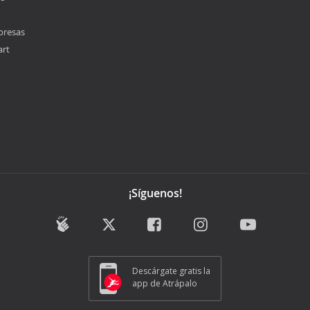
presas
art
¡Síguenos!
Descárgate gratis la
app de Atrápalo