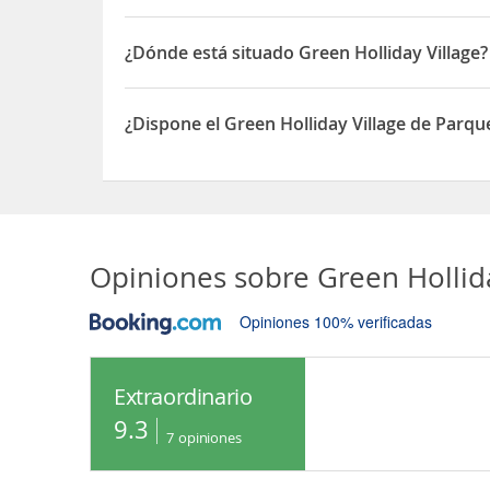
¿Dónde está situado Green Holliday Village?
El Green Holliday Village está situado en Elokuja 
¿Dispone el Green Holliday Village de Parq
Sí, el Green Holliday Village dispone de Parquead
Opiniones sobre
Green Hollida
Opiniones 100% verificadas
Extraordinario
9.3
7
opiniones