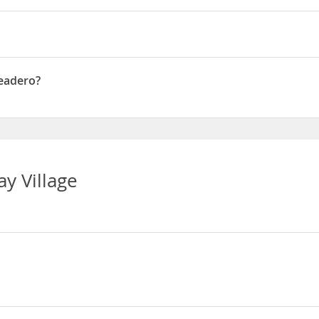
6B
ueadero?
ero
y Village