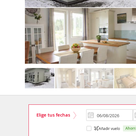
Elige tus fechas
ahor
Añadir vuelo