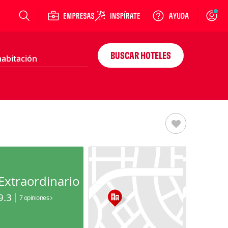
Login
BUSCAR HOTELES
Extraordinario
9.3
7 opiniones