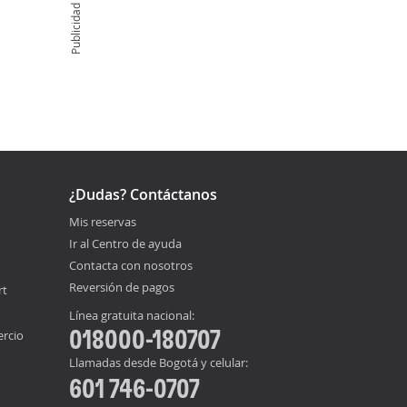
Publicidad
¿Dudas? Contáctanos
Mis reservas
Ir al Centro de ayuda
Contacta con nosotros
Reversión de pagos
rt
Línea gratuita nacional:
018000-180707
ercio
Llamadas desde Bogotá y celular:
601 746-0707