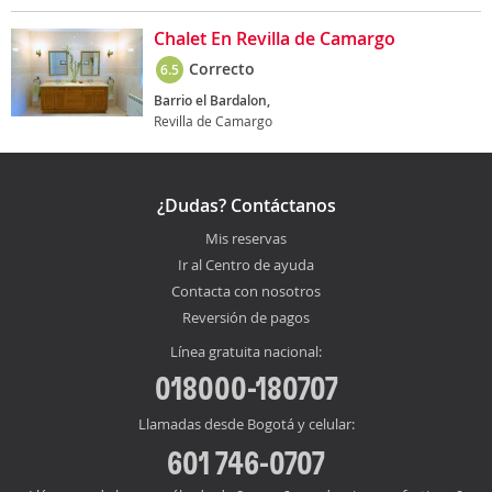
Chalet En Revilla de Camargo
Correcto
6.5
Barrio el Bardalon,
Revilla de Camargo
¿Dudas? Contáctanos
Mis reservas
Ir al Centro de ayuda
Contacta con nosotros
Reversión de pagos
Línea gratuita nacional:
018000-180707
Llamadas desde Bogotá y celular:
601 746-0707