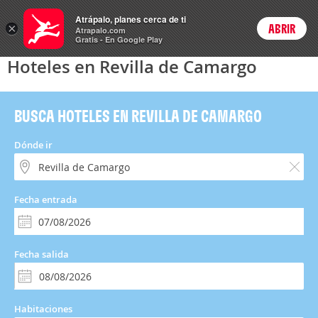
Hoteles
Atrápalo, planes cerca de ti
×
ABRIR
Login
Atrapalo.com
Gratis - En Google Play
Hoteles en Revilla de Camargo
BUSCA HOTELES EN REVILLA DE CAMARGO
Dónde ir
Fecha entrada
Fecha salida
Habitaciones