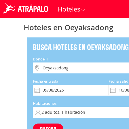
Hoteles
Hoteles en Oeyaksadong
BUSCA HOTELES EN OEYAKSADONG
Dónde ir
Fecha entrada
Fecha salid
Habitaciones
BUSCAR