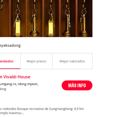
Oeyaksadong
endados
Mejor precio
Mejor valorados
n Vivaldi House
umgang-ro, Idong-myeon,
MÁS INFO
dong
os redondos Bosque recreativo de Gungmangbong: 8,9 km
emplo Haeinsa:...