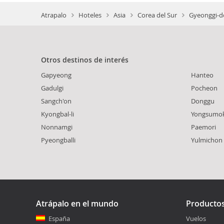
Atrapalo
Hoteles
Asia
Corea del Sur
Gyeonggi-d
Otros destinos de interés
Gapyeong
Hanteo
Gadulgi
Pocheon
Sangch'on
Donggu
Kyongbal-li
Yongsumo
Nonnamgi
Paemori
Pyeongballi
Yulmichon
Atrápalo en el mundo
Producto
España
Vuelos