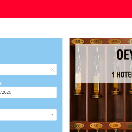
OE
1 HOT
a