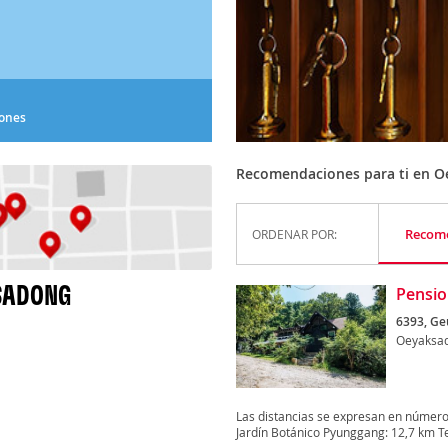
iones
Recomendaciones para ti en 
Recom
ORDENAR POR:
SADONG
Pensio
6393, Ge
Oeyaksa
Las distancias se expresan en númer
Jardín Botánico Pyunggang: 12,7 km T