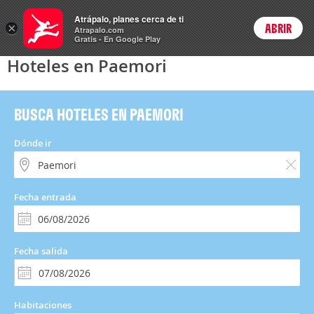
Hoteles
Atrápalo, planes cerca de ti
×
ABRIR
Login
Atrapalo.com
Gratis - En Google Play
Hoteles en Paemori
BUSCA HOTELES EN PAEMORI
Dónde ir
Fecha entrada
Fecha salida
Habitaciones