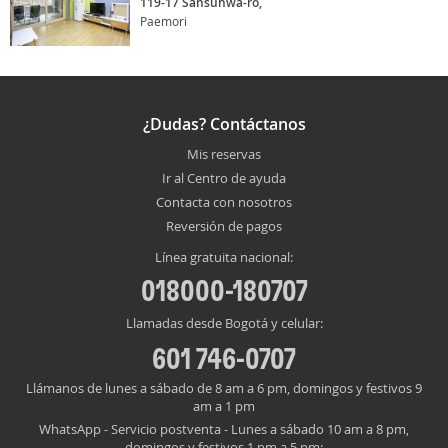
119-17 Sansuhwa-ro,
Paemori
¿Dudas? Contáctanos
Mis reservas
Ir al Centro de ayuda
Contacta con nosotros
Reversión de pagos
Línea gratuita nacional:
018000-180707
Llamadas desde Bogotá y celular:
601 746-0707
Llámanos de lunes a sábado de 8 am a 6 pm, domingos y festivos 9
am a 1 pm
WhatsApp - Servicio postventa - Lunes a sábado 10 am a 8 pm,
domingos y festivos 1 pm a 5 pm: